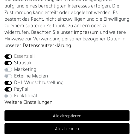
Gürtelgröße messen
aufgrund eines berechtigten Interesses erfolgen. Die
Zustimmung kann erteilt oder abgelehnt werden. Es
Garantie
besteht das Recht, nicht einzuwilligen und die Einwilligung
zu einem späteren Zeitpunkt zu ändern oder zu
GESCHÄFTSKUNDEN & HÄNDLER
widerrufen. Beachten Sie unser
Impressum
und weitere
B2B Geschäftskunden
Hinweise zur Verwendung personenbezogener Daten in
unserer
Daten­schutz­erklärung
.
Essenziell
Bei Fragen wenden Sie sich direkt an unser Service-Team.
Statistik
+4917663727338
Marketing
Externe Medien
Montag - Freitag, 09:00 - 14:00
DHL Wunschzustellung
info@fronhofer.com
PayPal
Gürtelmanufaktur Fronhofer, 93053 Regensburg, Nelkenweg 3b
Funktional
Weitere Einstellungen
Alle akzeptieren
Alle ablehnen