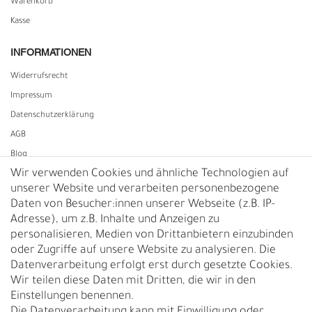
Warenkorb
Kasse
INFORMATIONEN
Widerrufs­recht
Impressum
Daten­schutz­erklärung
AGB
Blog
Wir verwenden Cookies und ähnliche Technologien auf
unserer Website und verarbeiten personenbezogene
Vertrag widerrufen
Daten von Besucher:innen unserer Webseite (z.B. IP-
Adresse), um z.B. Inhalte und Anzeigen zu
UNTERNEHMEN
personalisieren, Medien von Drittanbietern einzubinden
Nachhaltigkeit
oder Zugriffe auf unsere Website zu analysieren. Die
Datenverarbeitung erfolgt erst durch gesetzte Cookies.
Kontakt
Wir teilen diese Daten mit Dritten, die wir in den
Über uns
Einstellungen benennen.
Rückgabe
Die Datenverarbeitung kann mit Einwilligung oder