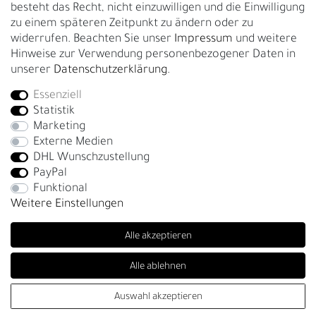
besteht das Recht, nicht einzuwilligen und die Einwilligung
zu einem späteren Zeitpunkt zu ändern oder zu
GESCHÄFTSKUNDEN & HÄNDLER
widerrufen. Beachten Sie unser
Impressum
und weitere
B2B Geschäftskunden
Hinweise zur Verwendung personenbezogener Daten in
unserer
Daten­schutz­erklärung
.
Essenziell
Bei Fragen wenden Sie sich direkt an unser Service-Team.
Statistik
+4917663727338
Marketing
Externe Medien
Montag - Freitag, 09:00 - 14:00
DHL Wunschzustellung
info@fronhofer.com
PayPal
Gürtelmanufaktur Fronhofer, 93053 Regensburg, Nelkenweg 3b
Funktional
Weitere Einstellungen
Alle akzeptieren
Alle ablehnen
SEHR GUT
(4.86 / 5)
Auswahl akzeptieren
© Copyright 2026 | Alle Rechte vorbehalten. - Fronhofer Gürtel |
aus
281
Bewertungen bei: trustedshops.de, shopvote.de ⓘ
Informationen zur Echtheit der Bewertungen
Realisation
colornativ /