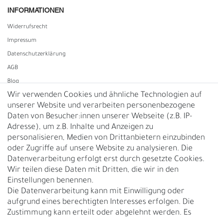
INFORMATIONEN
Widerrufs­recht
Impressum
Daten­schutz­erklärung
AGB
Blog
Wir verwenden Cookies und ähnliche Technologien auf
unserer Website und verarbeiten personenbezogene
Vertrag widerrufen
Daten von Besucher:innen unserer Webseite (z.B. IP-
Adresse), um z.B. Inhalte und Anzeigen zu
UNTERNEHMEN
personalisieren, Medien von Drittanbietern einzubinden
Nachhaltigkeit
oder Zugriffe auf unsere Website zu analysieren. Die
Datenverarbeitung erfolgt erst durch gesetzte Cookies.
Kontakt
Wir teilen diese Daten mit Dritten, die wir in den
Über uns
Einstellungen benennen.
Rückgabe
Die Datenverarbeitung kann mit Einwilligung oder
Gürtelgröße messen
aufgrund eines berechtigten Interesses erfolgen. Die
Zustimmung kann erteilt oder abgelehnt werden. Es
Garantie