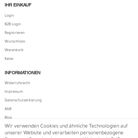
IHR EINKAUF
Login
B2B Login
Registrieren
Wunschliste
Warenkorb
Kasse
INFORMATIONEN
Widerrufs­recht
Impressum
Daten­schutz­erklärung
AGB
Blog
Wir verwenden Cookies und ähnliche Technologien auf
unserer Website und verarbeiten personenbezogene
Vertrag widerrufen