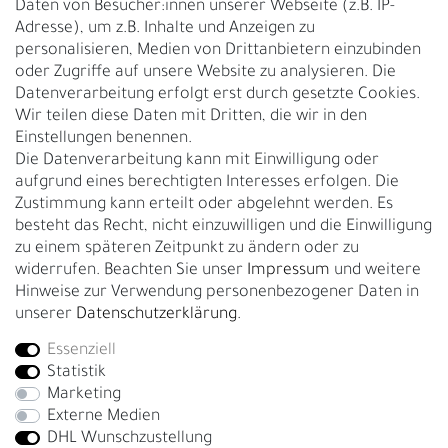
Daten von Besucher:innen unserer Webseite (z.B. IP-
Adresse), um z.B. Inhalte und Anzeigen zu
UNTERNEHMEN
personalisieren, Medien von Drittanbietern einzubinden
Nachhaltigkeit
oder Zugriffe auf unsere Website zu analysieren. Die
Datenverarbeitung erfolgt erst durch gesetzte Cookies.
Kontakt
Wir teilen diese Daten mit Dritten, die wir in den
Über uns
Einstellungen benennen.
Rückgabe
Die Datenverarbeitung kann mit Einwilligung oder
Gürtelgröße messen
aufgrund eines berechtigten Interesses erfolgen. Die
Zustimmung kann erteilt oder abgelehnt werden. Es
Garantie
besteht das Recht, nicht einzuwilligen und die Einwilligung
zu einem späteren Zeitpunkt zu ändern oder zu
GESCHÄFTSKUNDEN & HÄNDLER
widerrufen. Beachten Sie unser
Impressum
und weitere
B2B Geschäftskunden
Hinweise zur Verwendung personenbezogener Daten in
unserer
Daten­schutz­erklärung
.
Essenziell
Bei Fragen wenden Sie sich direkt an unser Service-Team.
Statistik
+4917663727338
Marketing
Externe Medien
Montag - Freitag, 09:00 - 14:00
DHL Wunschzustellung
info@fronhofer.com