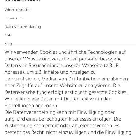
INFORMATIONEN
Widerrufs­recht
Impressum
Daten­schutz­erklärung
AGB
Blog
Wir verwenden Cookies und ähnliche Technologien auf
unserer Website und verarbeiten personenbezogene
Vertrag widerrufen
Daten von Besucher:innen unserer Webseite (z.B. IP-
Adresse), um z.B. Inhalte und Anzeigen zu
UNTERNEHMEN
personalisieren, Medien von Drittanbietern einzubinden
Nachhaltigkeit
oder Zugriffe auf unsere Website zu analysieren. Die
Datenverarbeitung erfolgt erst durch gesetzte Cookies.
Kontakt
Wir teilen diese Daten mit Dritten, die wir in den
Über uns
Einstellungen benennen.
Rückgabe
Die Datenverarbeitung kann mit Einwilligung oder
Gürtelgröße messen
aufgrund eines berechtigten Interesses erfolgen. Die
Zustimmung kann erteilt oder abgelehnt werden. Es
Garantie
besteht das Recht, nicht einzuwilligen und die Einwilligung