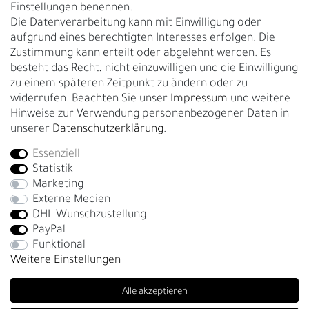
Einstellungen benennen.
Rückgabe
Die Datenverarbeitung kann mit Einwilligung oder
Gürtelgröße messen
aufgrund eines berechtigten Interesses erfolgen. Die
Zustimmung kann erteilt oder abgelehnt werden. Es
Garantie
besteht das Recht, nicht einzuwilligen und die Einwilligung
zu einem späteren Zeitpunkt zu ändern oder zu
GESCHÄFTSKUNDEN & HÄNDLER
widerrufen. Beachten Sie unser
Impressum
und weitere
B2B Geschäftskunden
Hinweise zur Verwendung personenbezogener Daten in
unserer
Daten­schutz­erklärung
.
Essenziell
Bei Fragen wenden Sie sich direkt an unser Service-Team.
Statistik
+4917663727338
Marketing
Externe Medien
Montag - Freitag, 09:00 - 14:00
DHL Wunschzustellung
info@fronhofer.com
PayPal
Gürtelmanufaktur Fronhofer, 93053 Regensburg, Nelkenweg 3b
Funktional
Weitere Einstellungen
Alle akzeptieren