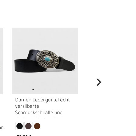
Nachhaltigkeit
I
Damen Ledergürtel echt
Damen Ledergürtel 
versilberte
schlichter echt
Schmuckschnalle und
versilberter ca. 4 c
türkisem Stein, echt
Gürtelschnalle, echt
Premium Büffellleder, ca.
4 cm