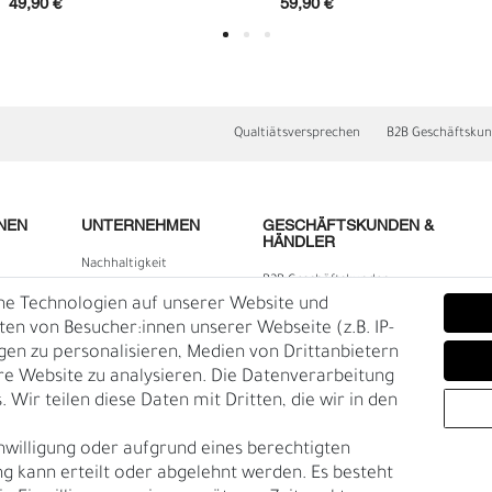
49,90 €
59,90 €
Qualtiätsversprechen
B2B Geschäftsku
NEN
UNTERNEHMEN
GESCHÄFTSKUNDEN &
HÄNDLER
Nachhaltigkeit
B2B Geschäftskunden
Kontakt
he Technologien auf unserer Website und
lärung
Über uns
n von Besucher:innen unserer Webseite (z.B. IP-
D
F
igen zu personalisieren, Medien von Drittanbietern
Rückgabe
re Website zu analysieren. Die Datenverarbeitung
Gürtelgröße messen
 Wir teilen diese Daten mit Dritten, die wir in den
Garantie
nwilligung oder aufgrund eines berechtigten
en
g kann erteilt oder abgelehnt werden. Es besteht