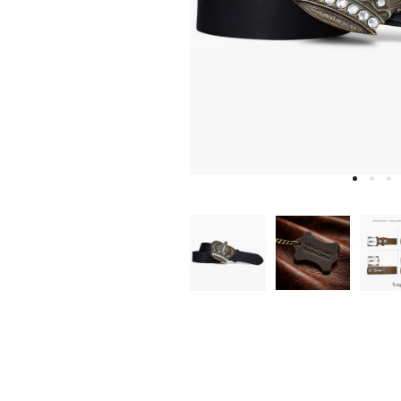
W
D
E
A