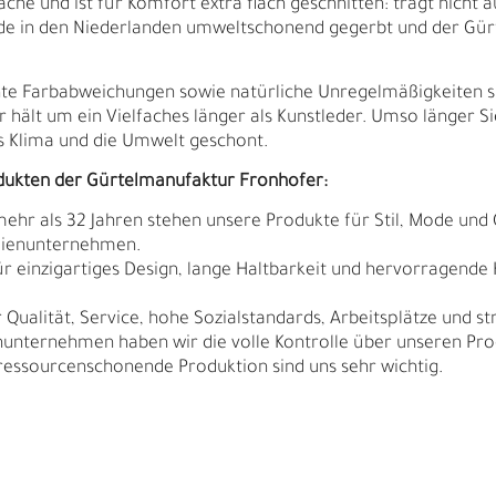
che und ist für Komfort extra flach geschnitten: trägt nicht au
urde in den Niederlanden umweltschonend gegerbt und der Gür
ichte Farbabweichungen sowie natürliche Unregelmäßigkeiten 
r hält um ein Vielfaches länger als Kunstleder. Umso länger Si
 Klima und die Umwelt geschont.
dukten der Gürtelmanufaktur Fronhofer:
 mehr als 32 Jahren stehen unsere Produkte für Stil, Mode und 
ilienunternehmen.
r einzigartiges Design, lange Haltbarkeit und hervorragende
Qualität, Service, hohe Sozialstandards, Arbeitsplätze und s
nunternehmen haben wir die volle Kontrolle über unseren Pro
sourcenschonende Produktion sind uns sehr wichtig.
Ä
I