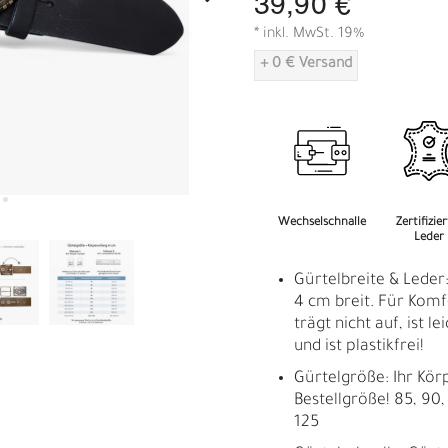
39,90 €
A
* inkl. MwSt. 19%
+ 0 € Versand
Wechselschnalle
Zertifizie
Leder
Gürtelbreite & Leder:
4 cm breit. Für Komfo
trägt nicht auf, ist l
und ist plastikfrei!
Gürtelgröße: Ihr Kör
Bestellgröße! 85, 90, 
125
R
E