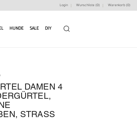
Login
Wunschliste (0)
Warenkorb (
0
)
EL
HUNDE
SALE
DIY
n
RTEL DAMEN 4
LEDERRIEMEN
GÜRTELBAUSÄTZE
DERGÜRTEL,
E M
GÜRTEL NIETEN & ZIERTEILE
LEDERWERKZEUGE
EN, STRASS