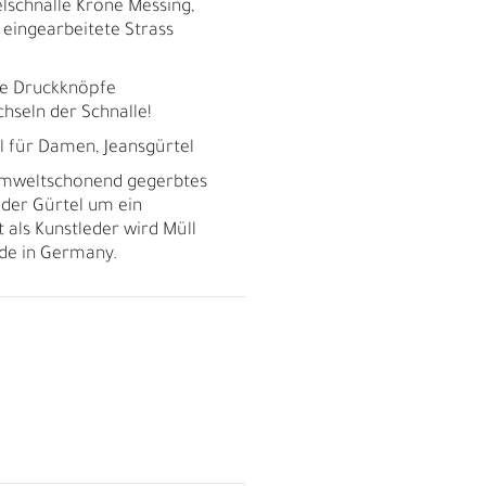
elschnalle Krone Messing,
 eingearbeitete Strass
le Druckknöpfe
hseln der Schnalle!
tel für Damen, Jeansgürtel
umweltschonend gegerbtes
a der Gürtel um ein
t als Kunstleder wird Müll
de in Germany.
R