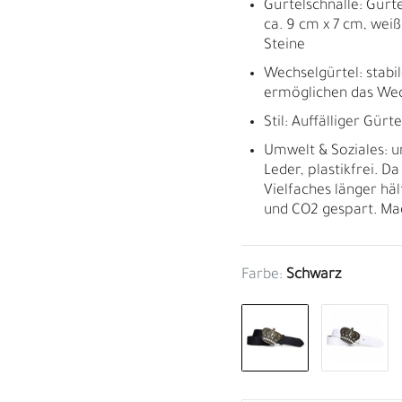
Gürtelschnalle: Gürt
ca. 9 cm x 7 cm, weiß
Steine
Wechselgürtel: stabi
ermöglichen das Wec
Stil: Auffälliger Gür
Umwelt & Soziales: 
Leder, plastikfrei. D
Vielfaches länger häl
und CO2 gespart. Ma
Farbe:
Schwarz
M
H