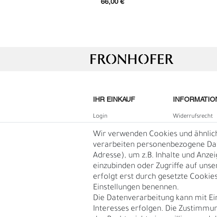
66,00 €
IHR EINKAUF
INFORMATIO
Login
Widerrufs­recht
B2B Login
Impressum
Wir verwenden Cookies und ähnlic
Registrieren
Daten­schutz­erk
verarbeiten personenbezogene Date
L
Ü
Adresse), um z.B. Inhalte und Anze
Wunschliste
AGB
einzubinden oder Zugriffe auf unse
Warenkorb
Blog
erfolgt erst durch gesetzte Cookies.
Kasse
Einstellungen benennen.
Vertrag
Die Datenverarbeitung kann mit Ei
widerruf
Interesses erfolgen. Die Zustimmun