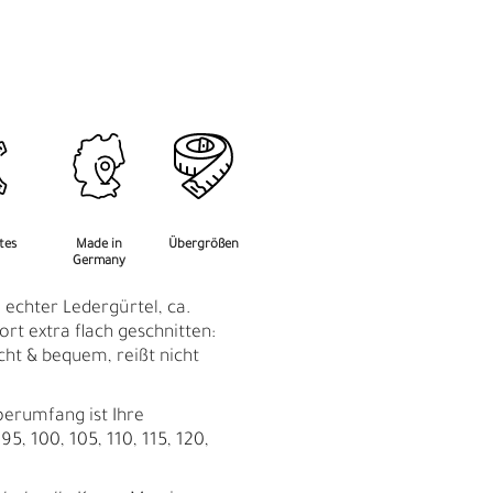
M
F
rtes
Made in
Übergrößen
Germany
 echter Ledergürtel, ca.
rt extra flach geschnitten:
eicht & bequem, reißt nicht
perumfang ist Ihre
95, 100, 105, 110, 115, 120,
Ü