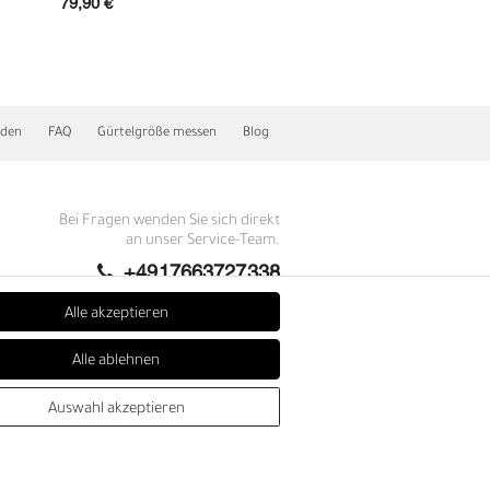
79,90 €
49,90 €
nden
FAQ
Gürtelgröße messen
Blog
Bei Fragen wenden Sie sich direkt
an unser Service-Team.
+4917663727338
Montag - Freitag, 09:00 - 14:00
Alle akzeptieren
N
info@fronhofer.com
Alle ablehnen
Gürtelmanufaktur Fronhofer,
93053 Regensburg, Nelkenweg 3b
Auswahl akzeptieren