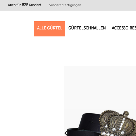
B2B
Auch für
Kunden!
Sonderanfertigungen
ALLE GÜRTEL
GÜRTELSCHNALLEN
ACCESSOIRE