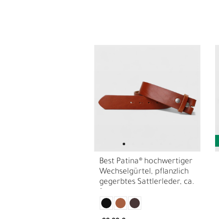
E
G
Best Patina® hochwertiger
Wechselgürtel, pflanzlich
gegerbtes Sattlerleder, ca.
3 cm