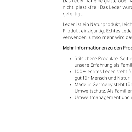
Das Leder hat eine glatte Oberflä
nicht, plastikfrei! Das Leder w
gefertigt.
Leder ist ein Naturprodukt, le
Produkt einzigartig. Echtes Lede
verwenden, umso mehr wird das
Mehr Informationen zu den Pro
Stilsichere Produkte. Seit
unsere Erfahrung als Fam
100% echtes Leder steht fü
gut für Mensch und Natur.
Made in Germany steht für 
Umweltschutz: Als Familie
Umweltmanagement und res
S
N