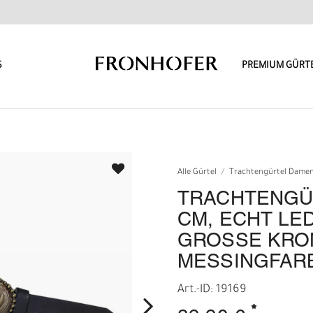
S
PREMIUM GÜRT
Alle Gürtel
Trachtengürtel Dame
TRACHTENGÜ
CM, ECHT LE
GROSSE KRON
ESSINGFARB
Art.-ID: 19169
*