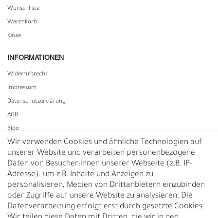
Wunschliste
Warenkorb
Kasse
INFORMATIONEN
Widerrufs­recht
Impressum
Daten­schutz­erklärung
AGB
Blog
Wir verwenden Cookies und ähnliche Technologien auf
unserer Website und verarbeiten personenbezogene
Vertrag widerrufen
Daten von Besucher:innen unserer Webseite (z.B. IP-
Adresse), um z.B. Inhalte und Anzeigen zu
UNTERNEHMEN
personalisieren, Medien von Drittanbietern einzubinden
Nachhaltigkeit
oder Zugriffe auf unsere Website zu analysieren. Die
Datenverarbeitung erfolgt erst durch gesetzte Cookies.
Kontakt
Wir teilen diese Daten mit Dritten, die wir in den