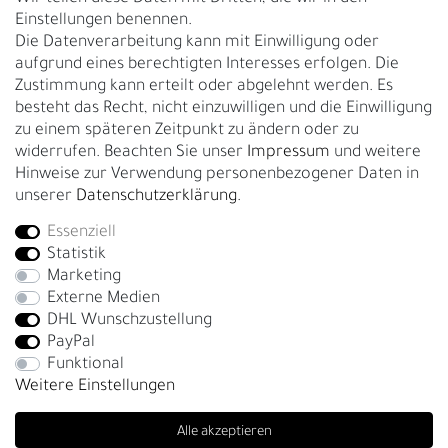
Über uns
Einstellungen benennen.
Rückgabe
Die Datenverarbeitung kann mit Einwilligung oder
Gürtelgröße messen
aufgrund eines berechtigten Interesses erfolgen. Die
Zustimmung kann erteilt oder abgelehnt werden. Es
Garantie
besteht das Recht, nicht einzuwilligen und die Einwilligung
zu einem späteren Zeitpunkt zu ändern oder zu
GESCHÄFTSKUNDEN & HÄNDLER
widerrufen. Beachten Sie unser
Impressum
und weitere
B2B Geschäftskunden
Hinweise zur Verwendung personenbezogener Daten in
unserer
Daten­schutz­erklärung
.
Essenziell
Bei Fragen wenden Sie sich direkt an unser Service-Team.
Statistik
+4917663727338
Marketing
Externe Medien
Montag - Freitag, 09:00 - 14:00
DHL Wunschzustellung
info@fronhofer.com
PayPal
Gürtelmanufaktur Fronhofer, 93053 Regensburg, Nelkenweg 3b
Funktional
Weitere Einstellungen
Alle akzeptieren