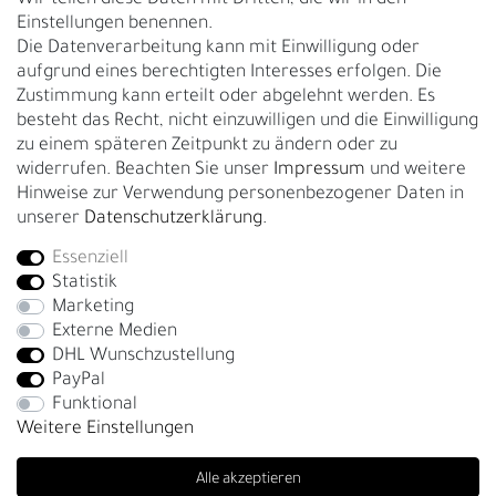
Über uns
Einstellungen benennen.
Rückgabe
Die Datenverarbeitung kann mit Einwilligung oder
Gürtelgröße messen
aufgrund eines berechtigten Interesses erfolgen. Die
Zustimmung kann erteilt oder abgelehnt werden. Es
Garantie
besteht das Recht, nicht einzuwilligen und die Einwilligung
zu einem späteren Zeitpunkt zu ändern oder zu
GESCHÄFTSKUNDEN & HÄNDLER
widerrufen. Beachten Sie unser
Impressum
und weitere
B2B Geschäftskunden
Hinweise zur Verwendung personenbezogener Daten in
unserer
Daten­schutz­erklärung
.
Essenziell
Bei Fragen wenden Sie sich direkt an unser Service-Team.
Statistik
+4917663727338
Marketing
Externe Medien
Montag - Freitag, 09:00 - 14:00
DHL Wunschzustellung
info@fronhofer.com
PayPal
Gürtelmanufaktur Fronhofer, 93053 Regensburg, Nelkenweg 3b
Funktional
Weitere Einstellungen
Alle akzeptieren