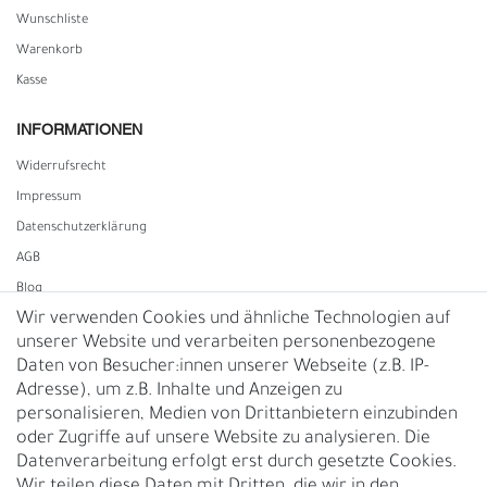
Wunschliste
Warenkorb
Kasse
INFORMATIONEN
Widerrufs­recht
Impressum
Daten­schutz­erklärung
AGB
Blog
Wir verwenden Cookies und ähnliche Technologien auf
unserer Website und verarbeiten personenbezogene
Vertrag widerrufen
Daten von Besucher:innen unserer Webseite (z.B. IP-
Adresse), um z.B. Inhalte und Anzeigen zu
UNTERNEHMEN
personalisieren, Medien von Drittanbietern einzubinden
Nachhaltigkeit
oder Zugriffe auf unsere Website zu analysieren. Die
Datenverarbeitung erfolgt erst durch gesetzte Cookies.
Kontakt
Wir teilen diese Daten mit Dritten, die wir in den