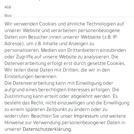
AGB
Blog
Wir verwenden Cookies und ähnliche Technologien auf
unserer Website und verarbeiten personenbezogene
Vertrag widerrufen
Daten von Besucher:innen unserer Webseite (z.B. IP-
Adresse), um z.B. Inhalte und Anzeigen zu
UNTERNEHMEN
personalisieren, Medien von Drittanbietern einzubinden
Nachhaltigkeit
oder Zugriffe auf unsere Website zu analysieren. Die
Datenverarbeitung erfolgt erst durch gesetzte Cookies.
Kontakt
Wir teilen diese Daten mit Dritten, die wir in den
Über uns
Einstellungen benennen.
Rückgabe
Die Datenverarbeitung kann mit Einwilligung oder
Gürtelgröße messen
aufgrund eines berechtigten Interesses erfolgen. Die
Zustimmung kann erteilt oder abgelehnt werden. Es
Garantie
besteht das Recht, nicht einzuwilligen und die Einwilligung
zu einem späteren Zeitpunkt zu ändern oder zu
GESCHÄFTSKUNDEN & HÄNDLER
widerrufen. Beachten Sie unser
Impressum
und weitere
B2B Geschäftskunden
Hinweise zur Verwendung personenbezogener Daten in
unserer
Daten­schutz­erklärung
.