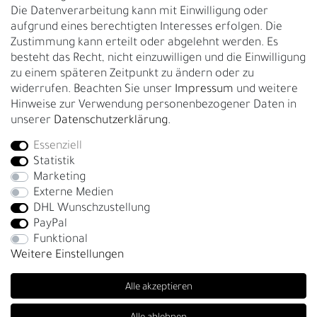
Rückgabe
Die Datenverarbeitung kann mit Einwilligung oder
Gürtelgröße messen
aufgrund eines berechtigten Interesses erfolgen. Die
Zustimmung kann erteilt oder abgelehnt werden. Es
Garantie
besteht das Recht, nicht einzuwilligen und die Einwilligung
zu einem späteren Zeitpunkt zu ändern oder zu
GESCHÄFTSKUNDEN & HÄNDLER
widerrufen. Beachten Sie unser
Impressum
und weitere
B2B Geschäftskunden
Hinweise zur Verwendung personenbezogener Daten in
unserer
Daten­schutz­erklärung
.
Essenziell
Bei Fragen wenden Sie sich direkt an unser Service-Team.
Statistik
+4917663727338
Marketing
Externe Medien
Montag - Freitag, 09:00 - 14:00
DHL Wunschzustellung
info@fronhofer.com
PayPal
Gürtelmanufaktur Fronhofer, 93053 Regensburg, Nelkenweg 3b
Funktional
Weitere Einstellungen
Alle akzeptieren