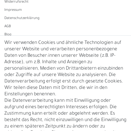
Widerrufs­recht
Impressum
Daten­schutz­erklärung
AGB
Blog
Wir verwenden Cookies und ähnliche Technologien auf
unserer Website und verarbeiten personenbezogene
Vertrag widerrufen
Daten von Besucher:innen unserer Webseite (z.B. IP-
Adresse), um z.B. Inhalte und Anzeigen zu
UNTERNEHMEN
personalisieren, Medien von Drittanbietern einzubinden
Nachhaltigkeit
oder Zugriffe auf unsere Website zu analysieren. Die
Datenverarbeitung erfolgt erst durch gesetzte Cookies.
Kontakt
Wir teilen diese Daten mit Dritten, die wir in den
Über uns
Einstellungen benennen.
Rückgabe
Die Datenverarbeitung kann mit Einwilligung oder
Gürtelgröße messen
aufgrund eines berechtigten Interesses erfolgen. Die
Zustimmung kann erteilt oder abgelehnt werden. Es
Garantie
besteht das Recht, nicht einzuwilligen und die Einwilligung
zu einem späteren Zeitpunkt zu ändern oder zu
GESCHÄFTSKUNDEN & HÄNDLER