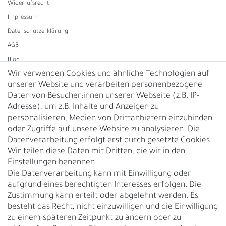
Widerrufs­recht
Impressum
Daten­schutz­erklärung
AGB
Blog
Wir verwenden Cookies und ähnliche Technologien auf
unserer Website und verarbeiten personenbezogene
Vertrag widerrufen
Daten von Besucher:innen unserer Webseite (z.B. IP-
Adresse), um z.B. Inhalte und Anzeigen zu
UNTERNEHMEN
personalisieren, Medien von Drittanbietern einzubinden
Nachhaltigkeit
oder Zugriffe auf unsere Website zu analysieren. Die
Datenverarbeitung erfolgt erst durch gesetzte Cookies.
Kontakt
Wir teilen diese Daten mit Dritten, die wir in den
Über uns
Einstellungen benennen.
Rückgabe
Die Datenverarbeitung kann mit Einwilligung oder
Gürtelgröße messen
aufgrund eines berechtigten Interesses erfolgen. Die
Zustimmung kann erteilt oder abgelehnt werden. Es
Garantie
besteht das Recht, nicht einzuwilligen und die Einwilligung
zu einem späteren Zeitpunkt zu ändern oder zu
GESCHÄFTSKUNDEN & HÄNDLER