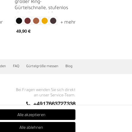
großer Ring-
Motivschnalle in
Gürtelschnalle, stufenlos
Blumenform, altsilbe
einstellbar, ca. 4,2 cm
cm
49,90 €
19,90 €
nden
FAQ
Gürtelgröße messen
Blog
E
Bei Fragen wenden Sie sich direkt
an unser Service-Team.
+4917663727338
Montag - Freitag, 09:00 - 14:00
Alle akzeptieren
info@fronhofer.com
Alle ablehnen
Gürtelmanufaktur Fronhofer,