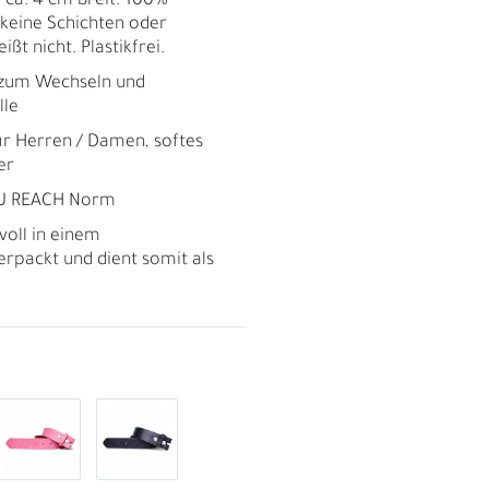
 ca. 4 cm breit. 100%
 keine Schichten oder
eißt nicht. Plastikfrei.
 zum Wechseln und
lle
für Herren / Damen, softes
er
EU REACH Norm
voll in einem
rpackt und dient somit als
R