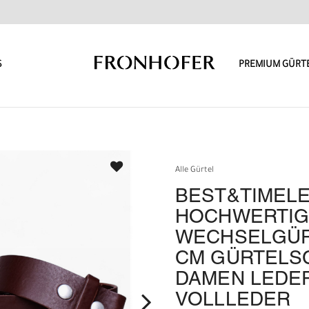
S
PREMIUM GÜRT
Alle Gürtel
BEST&TIMEL
HOCHWERTI
WECHSELGÜRT
CM GÜRTELS
DAMEN LEDE
VOLLLEDER