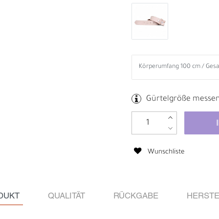
Gürtelgröße messe
Wunschliste
B
R
DUKT
QUALITÄT
RÜCKGABE
HERSTE