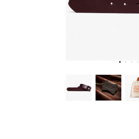
W
D
E
A