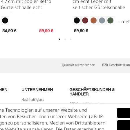
4,7 cm mit cooler Retro
cm echt Leder mit
Gürtelschnalle echt
keltischer Gürtelschnalle
versilbert, echt Leder
echt versilbert
54,90 €
59,90 €
59,90 €
Qualtiätsversprechen
B2B Geschäftsku
E
O
NEN
UNTERNEHMEN
GESCHÄFTSKUNDEN &
HÄNDLER
Nachhaltigkeit
B2B Geschäftskunden
Kontakt
he Technologien auf unserer Website und
lärung
Über uns
n von Besucher:innen unserer Webseite (z.B. IP-
igen zu personalisieren, Medien von Drittanbietern
Rückgabe