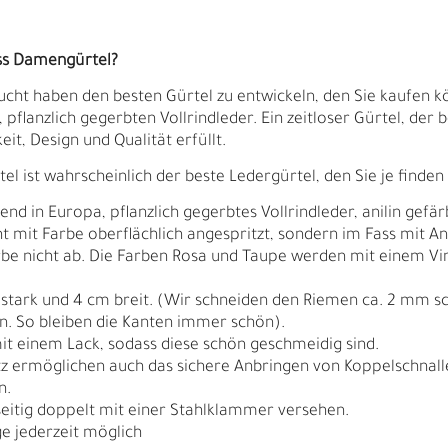
ss Damengürtel?
ucht haben den besten Gürtel zu entwickeln, den Sie kaufen kö
flanzlich gegerbten Vollrindleder. Ein zeitloser Gürtel, der 
t, Design und Qualität erfüllt.
 ist wahrscheinlich der beste Ledergürtel, den Sie je finden
 in Europa, pflanzlich gegerbtes Vollrindleder, anilin gefär
cht mit Farbe oberflächlich angespritzt, sondern im Fass mit A
arbe nicht ab. Die Farben Rosa und Taupe werden mit einem Vin
 stark und 4 cm breit. (Wir schneiden den Riemen ca. 2 mm s
en. So bleiben die Kanten immer schön).
it einem Lack, sodass diese schön geschmeidig sind.
Ä
I
tz ermöglichen auch das sichere Anbringen von Koppelschnallen
n.
seitig doppelt mit einer Stahlklammer versehen.
e jederzeit möglich