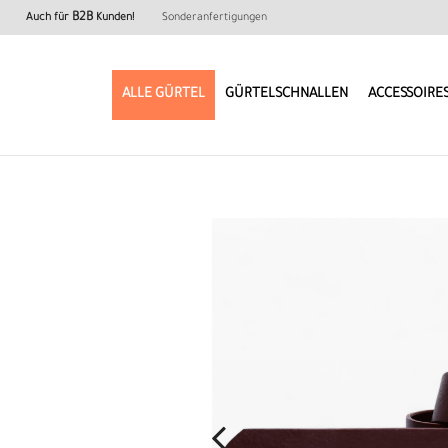
B2B
Auch für
Kunden!
Sonderanfertigungen
ALLE GÜRTEL
GÜRTELSCHNALLEN
ACCESSOIRE