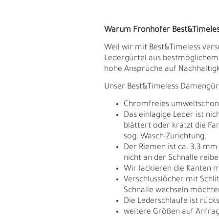
Warum Fronhofer Best&Timele
Weil wir mit Best&Timeless vers
Ledergürtel aus bestmöglichem, p
hohe Ansprüche auf Nachhaltigkei
Unser Best&Timeless Damengürtel
Chromfreies umweltschonend
Das einlagige Leder ist ni
blättert oder kratzt die F
sog. Wasch-Zurichtung.
Der Riemen ist ca. 3,3 mm
nicht an der Schnalle reib
Wir lackieren die Kanten m
S
N
Verschlusslöcher mit Schli
Schnalle wechseln möchte
Die Lederschlaufe ist rück
weitere Größen auf Anfrag