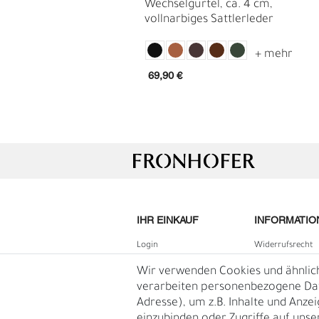
Wechselgürtel, ca. 4 cm,
vollnarbiges Sattlerleder
69,90 €
G
R
IHR EINKAUF
INFORMATIO
Login
Widerrufs­recht
B2B Login
Impressum
Wir verwenden Cookies und ähnlic
Registrieren
Daten­schutz­erk
verarbeiten personenbezogene Date
Adresse), um z.B. Inhalte und Anze
Wunschliste
AGB