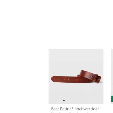
L
Ü
Best Patina® hochwertiger