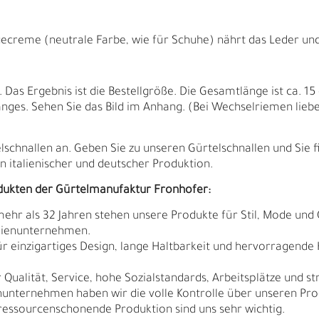
ecreme (neutrale Farbe, wie für Schuhe) nährt das Leder und f
as Ergebnis ist die Bestellgröße. Die Gesamtlänge ist ca. 15 
ges. Sehen Sie das Bild im Anhang. (Bei Wechselriemen lieb
elschnallen an. Geben Sie zu unseren Gürtelschnallen und Sie 
 italienischer und deutscher Produktion.
dukten der Gürtelmanufaktur Fronhofer:
 mehr als 32 Jahren stehen unsere Produkte für Stil, Mode und 
ilienunternehmen.
N
N
r einzigartiges Design, lange Haltbarkeit und hervorragende
Qualität, Service, hohe Sozialstandards, Arbeitsplätze und s
nunternehmen haben wir die volle Kontrolle über unseren Pro
sourcenschonende Produktion sind uns sehr wichtig.