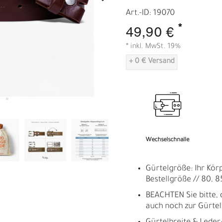
A
Art.-ID: 19070
*
49,90 €
* inkl. MwSt. 19%
+ 0 € Versand
Wechselschnalle
Gürtelgröße: Ihr Kör
Bestellgröße // 80, 85
BEACHTEN Sie bitte, 
auch noch zur Gürte
R
E