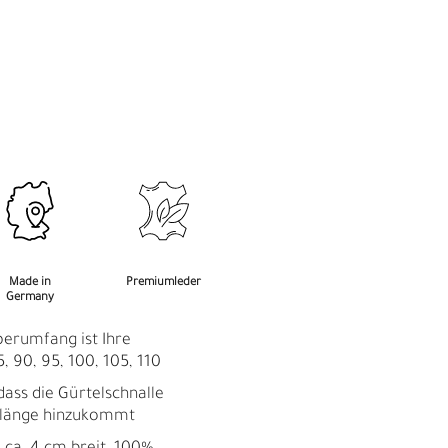
M
F
Made in
Premiumleder
Germany
perumfang ist Ihre
, 90, 95, 100, 105, 110
dass die Gürtelschnalle
llänge hinzukommt
Ü