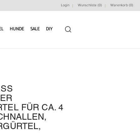
Login
Wunschliste (0)
Warenkorb (
0
)
EL
HUNDE
SALE
DIY
ESS
LEDERRIEMEN
GÜRTELBAUSÄTZE
GER
EL FÜR CA. 4
GÜRTEL NIETEN & ZIERTEILE
LEDERWERKZEUGE
CHNALLEN,
RGÜRTEL,