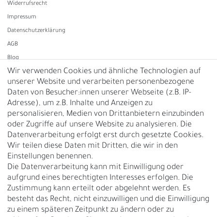
Widerrufs­recht
Impressum
Daten­schutz­erklärung
AGB
Blog
Wir verwenden Cookies und ähnliche Technologien auf
unserer Website und verarbeiten personenbezogene
Vertrag widerrufen
Daten von Besucher:innen unserer Webseite (z.B. IP-
Adresse), um z.B. Inhalte und Anzeigen zu
UNTERNEHMEN
personalisieren, Medien von Drittanbietern einzubinden
Nachhaltigkeit
oder Zugriffe auf unsere Website zu analysieren. Die
Datenverarbeitung erfolgt erst durch gesetzte Cookies.
Kontakt
Wir teilen diese Daten mit Dritten, die wir in den
Über uns
Einstellungen benennen.
Rückgabe
Die Datenverarbeitung kann mit Einwilligung oder
Gürtelgröße messen
aufgrund eines berechtigten Interesses erfolgen. Die
Zustimmung kann erteilt oder abgelehnt werden. Es
Garantie
besteht das Recht, nicht einzuwilligen und die Einwilligung
zu einem späteren Zeitpunkt zu ändern oder zu
GESCHÄFTSKUNDEN & HÄNDLER