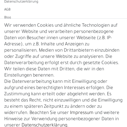
Daten­schutz­erklärung
AGB
Blog
Wir verwenden Cookies und ähnliche Technologien auf
unserer Website und verarbeiten personenbezogene
Vertrag widerrufen
Daten von Besucher:innen unserer Webseite (z.B. IP-
Adresse), um z.B. Inhalte und Anzeigen zu
UNTERNEHMEN
personalisieren, Medien von Drittanbietern einzubinden
Nachhaltigkeit
oder Zugriffe auf unsere Website zu analysieren. Die
Datenverarbeitung erfolgt erst durch gesetzte Cookies.
Kontakt
Wir teilen diese Daten mit Dritten, die wir in den
Über uns
Einstellungen benennen.
Rückgabe
Die Datenverarbeitung kann mit Einwilligung oder
Gürtelgröße messen
aufgrund eines berechtigten Interesses erfolgen. Die
Zustimmung kann erteilt oder abgelehnt werden. Es
Garantie
besteht das Recht, nicht einzuwilligen und die Einwilligung
zu einem späteren Zeitpunkt zu ändern oder zu
GESCHÄFTSKUNDEN & HÄNDLER
widerrufen. Beachten Sie unser
Impressum
und weitere
B2B Geschäftskunden
Hinweise zur Verwendung personenbezogener Daten in
unserer
Daten­schutz­erklärung
.