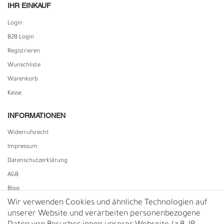
IHR EINKAUF
Login
B2B Login
Registrieren
Wunschliste
Warenkorb
Kasse
INFORMATIONEN
Widerrufs­recht
Impressum
Daten­schutz­erklärung
AGB
Blog
Wir verwenden Cookies und ähnliche Technologien auf
unserer Website und verarbeiten personenbezogene
Vertrag widerrufen