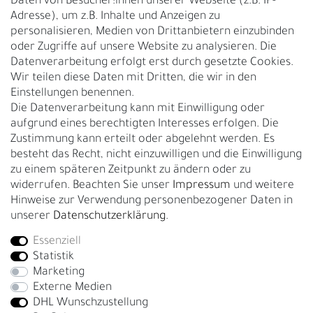
Daten von Besucher:innen unserer Webseite (z.B. IP-
Adresse), um z.B. Inhalte und Anzeigen zu
UNTERNEHMEN
personalisieren, Medien von Drittanbietern einzubinden
Nachhaltigkeit
oder Zugriffe auf unsere Website zu analysieren. Die
Datenverarbeitung erfolgt erst durch gesetzte Cookies.
Kontakt
Wir teilen diese Daten mit Dritten, die wir in den
Über uns
Einstellungen benennen.
Rückgabe
Die Datenverarbeitung kann mit Einwilligung oder
Gürtelgröße messen
aufgrund eines berechtigten Interesses erfolgen. Die
Zustimmung kann erteilt oder abgelehnt werden. Es
Garantie
besteht das Recht, nicht einzuwilligen und die Einwilligung
zu einem späteren Zeitpunkt zu ändern oder zu
GESCHÄFTSKUNDEN & HÄNDLER
widerrufen. Beachten Sie unser
Impressum
und weitere
B2B Geschäftskunden
Hinweise zur Verwendung personenbezogener Daten in
unserer
Daten­schutz­erklärung
.
Essenziell
Bei Fragen wenden Sie sich direkt an unser Service-Team.
Statistik
+4917663727338
Marketing
Externe Medien
Montag - Freitag, 09:00 - 14:00
DHL Wunschzustellung
info@fronhofer.com