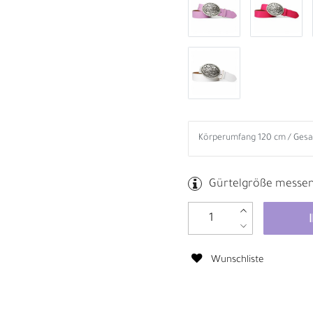
Gürtelgröße messe
Wunschliste
B
R