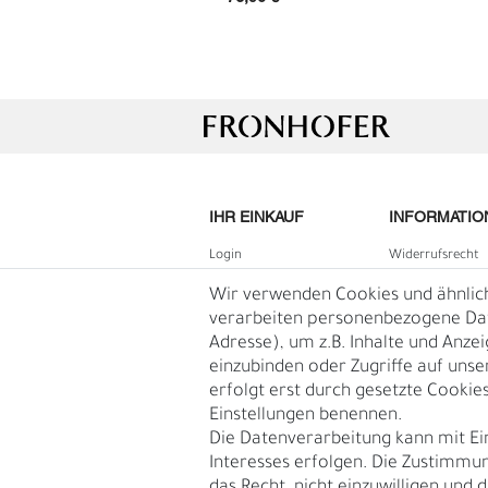
IHR EINKAUF
INFORMATIO
Login
Widerrufs­recht
B2B Login
Impressum
Wir verwenden Cookies und ähnlic
Registrieren
Daten­schutz­erk
verarbeiten personenbezogene Date
L
Ü
Adresse), um z.B. Inhalte und Anze
Wunschliste
AGB
einzubinden oder Zugriffe auf unse
Warenkorb
Blog
erfolgt erst durch gesetzte Cookies.
Kasse
Einstellungen benennen.
Vertrag
Die Datenverarbeitung kann mit Ei
widerruf
Interesses erfolgen. Die Zustimmun