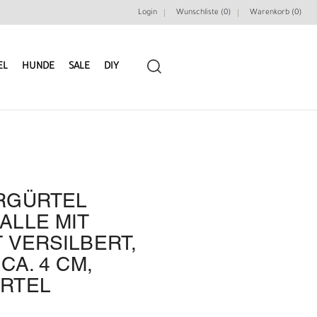
Login
Wunschliste (0)
Warenkorb (
0
)
EL
HUNDE
SALE
DIY
RGÜRTEL
LEDERRIEMEN
GÜRTELBAUSÄTZE
ALLE MIT
 VERSILBERT,
GÜRTEL NIETEN & ZIERTEILE
LEDERWERKZEUGE
CA. 4 CM,
RTEL