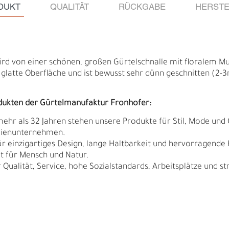
DUKT
QUALITÄT
RÜCKGABE
HERSTE
rd von einer schönen, großen Gürtelschnalle mit floralem Mu
glatte Oberfläche und ist bewusst sehr dünn geschnitten (2-3m
dukten der Gürtelmanufaktur Fronhofer:
 mehr als 32 Jahren stehen unsere Produkte für Stil, Mode und 
ilienunternehmen.
r einzigartiges Design, lange Haltbarkeit und hervorragende 
t für Mensch und Natur.
Qualität, Service, hohe Sozialstandards, Arbeitsplätze und s
Ä
I