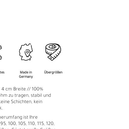
M
F
rtes
Made in
Übergrößen
Germany
: 4 cm Breite // 100%
hm zu tragen, stabil und
keine Schichten, kein
k.
perumfang ist Ihre
95, 100, 105, 110, 115, 120,
Ü