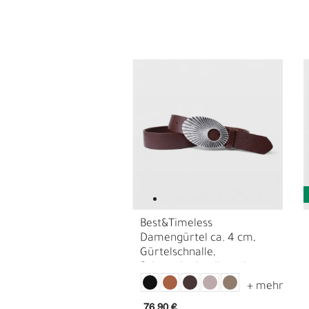
Best&Timeless
E
G
Damengürtel ca. 4 cm,
Gürtelschnalle,
Schmuckschnalle, echt
versilbert
76,90 €