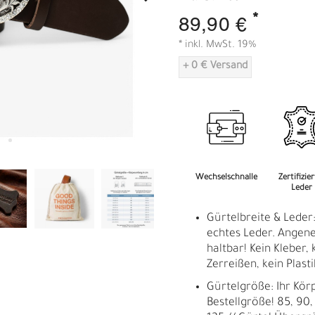
A
*
89,90 €
* inkl. MwSt. 19%
+ 0 € Versand
Wechselschnalle
Zertifizie
Leder
Gürtelbreite & Leder
echtes Leder. Angene
haltbar! Kein Kleber, 
Zerreißen, kein Plasti
Gürtelgröße: Ihr Kör
Bestellgröße! 85, 90, 
R
E