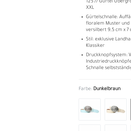
125 // Gürtel Übergr
XXL
Gürtelschnalle: Auffä
floralem Muster und 
versilbert 9,5 cm x 7
Stil: exklusive Lan
Klassiker
Druckknopfsystem: W
Industriedruckknöpfe
Schnalle selbstständ
Farbe:
Dunkelbraun
M
H