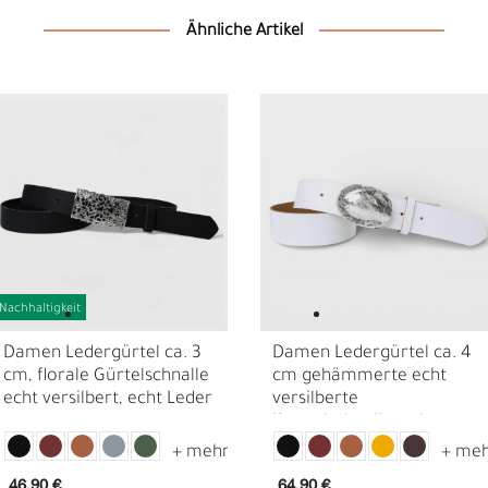
Ähnliche Artikel
Nachhaltigkeit
Damen Ledergürtel ca. 3
Damen Ledergürtel ca. 4
N
N
cm, florale Gürtelschnalle
cm gehämmerte echt
echt versilbert, echt Leder
versilberte
Koppelschnalle, echt
Leder
46,90 €
64,90 €