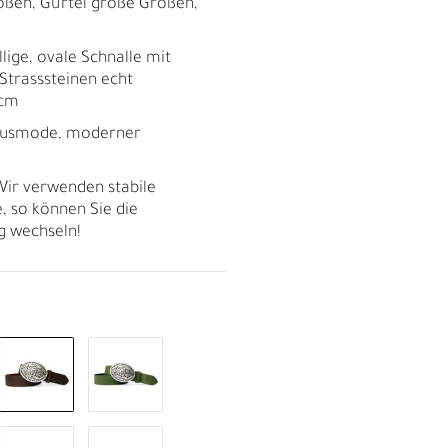
ößen, Gürtel große Größen,
llige, ovale Schnalle mit
Strasssteinen echt
 cm
dhausmode, moderner
ir verwenden stabile
, so können Sie die
ig wechseln!
R