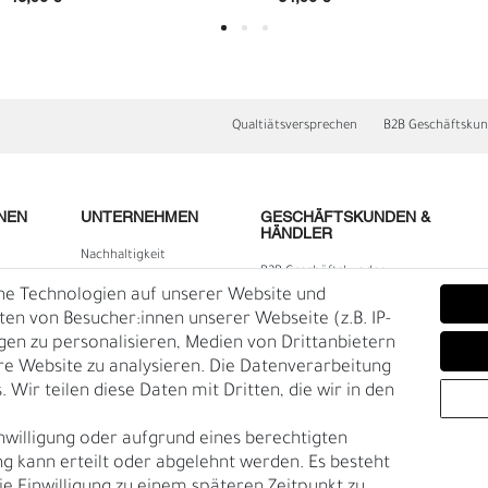
Qualtiätsversprechen
B2B Geschäftsku
NEN
UNTERNEHMEN
GESCHÄFTSKUNDEN &
HÄNDLER
Nachhaltigkeit
B2B Geschäftskunden
Kontakt
he Technologien auf unserer Website und
lärung
Über uns
n von Besucher:innen unserer Webseite (z.B. IP-
D
F
igen zu personalisieren, Medien von Drittanbietern
Rückgabe
re Website zu analysieren. Die Datenverarbeitung
Gürtelgröße messen
 Wir teilen diese Daten mit Dritten, die wir in den
Garantie
nwilligung oder aufgrund eines berechtigten
en
g kann erteilt oder abgelehnt werden. Es besteht