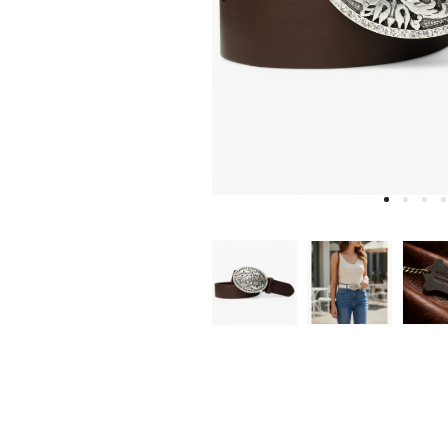
W
D
E
A