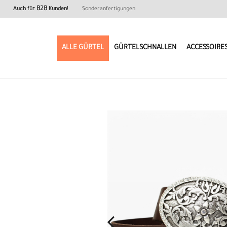
B2B
Auch für
Kunden!
Sonderanfertigungen
ALLE GÜRTEL
GÜRTELSCHNALLEN
ACCESSOIRE