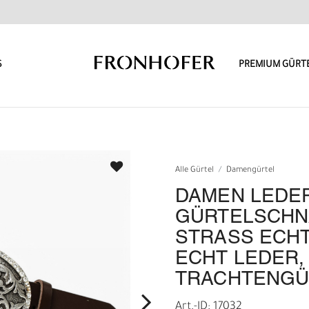
S
PREMIUM GÜRT
Alle Gürtel
Damengürtel
DAMEN LEDE
GÜRTELSCHN
STRASS ECHT
ECHT LEDER, 
TRACHTENGÜ
Art.-ID: 17032