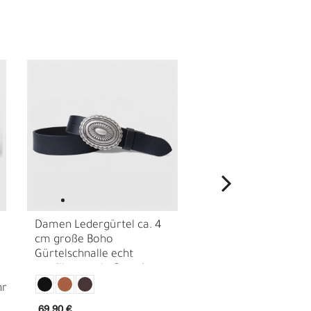
Nachhaltigkeit
Damen Ledergürtel ca. 4
Damen Ledergürtel 
I
cm große Boho
cm mit Blumen
Gürtelschnalle echt
Gürtelschnalle echt
versilbert, echt Premium
versilbert, echtes Le
Büffellleder
69,90 €
59,00 €