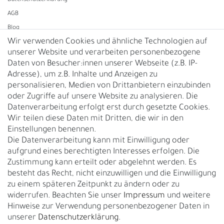
Daten­schutz­erklärung
AGB
Blog
Wir verwenden Cookies und ähnliche Technologien auf
unserer Website und verarbeiten personenbezogene
Vertrag widerrufen
Daten von Besucher:innen unserer Webseite (z.B. IP-
Adresse), um z.B. Inhalte und Anzeigen zu
UNTERNEHMEN
personalisieren, Medien von Drittanbietern einzubinden
Nachhaltigkeit
oder Zugriffe auf unsere Website zu analysieren. Die
Datenverarbeitung erfolgt erst durch gesetzte Cookies.
Kontakt
Wir teilen diese Daten mit Dritten, die wir in den
Über uns
Einstellungen benennen.
Rückgabe
Die Datenverarbeitung kann mit Einwilligung oder
Gürtelgröße messen
aufgrund eines berechtigten Interesses erfolgen. Die
Zustimmung kann erteilt oder abgelehnt werden. Es
Garantie
besteht das Recht, nicht einzuwilligen und die Einwilligung
zu einem späteren Zeitpunkt zu ändern oder zu
GESCHÄFTSKUNDEN & HÄNDLER
widerrufen. Beachten Sie unser
Impressum
und weitere
B2B Geschäftskunden
Hinweise zur Verwendung personenbezogener Daten in
unserer
Daten­schutz­erklärung
.