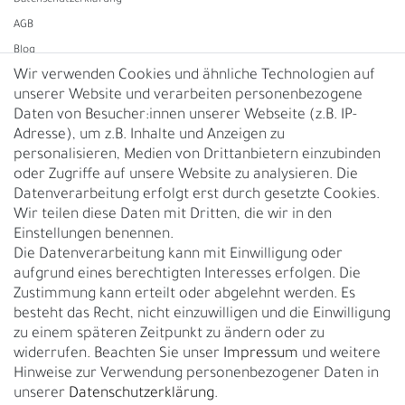
Daten­schutz­erklärung
AGB
Blog
Wir verwenden Cookies und ähnliche Technologien auf
unserer Website und verarbeiten personenbezogene
Vertrag widerrufen
Daten von Besucher:innen unserer Webseite (z.B. IP-
Adresse), um z.B. Inhalte und Anzeigen zu
UNTERNEHMEN
personalisieren, Medien von Drittanbietern einzubinden
Nachhaltigkeit
oder Zugriffe auf unsere Website zu analysieren. Die
Datenverarbeitung erfolgt erst durch gesetzte Cookies.
Kontakt
Wir teilen diese Daten mit Dritten, die wir in den
Über uns
Einstellungen benennen.
Rückgabe
Die Datenverarbeitung kann mit Einwilligung oder
Gürtelgröße messen
aufgrund eines berechtigten Interesses erfolgen. Die
Zustimmung kann erteilt oder abgelehnt werden. Es
Garantie
besteht das Recht, nicht einzuwilligen und die Einwilligung
zu einem späteren Zeitpunkt zu ändern oder zu
GESCHÄFTSKUNDEN & HÄNDLER
widerrufen. Beachten Sie unser
Impressum
und weitere
B2B Geschäftskunden
Hinweise zur Verwendung personenbezogener Daten in
unserer
Daten­schutz­erklärung
.