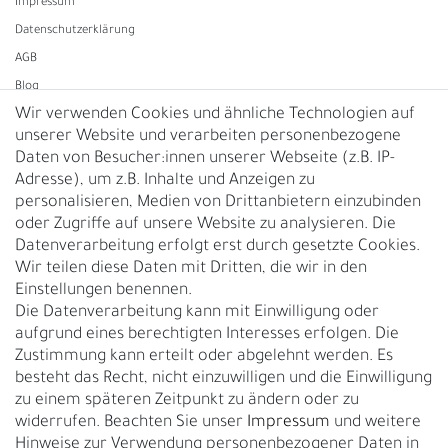
Impressum
Daten­schutz­erklärung
AGB
Blog
Wir verwenden Cookies und ähnliche Technologien auf
unserer Website und verarbeiten personenbezogene
Vertrag widerrufen
Daten von Besucher:innen unserer Webseite (z.B. IP-
Adresse), um z.B. Inhalte und Anzeigen zu
UNTERNEHMEN
personalisieren, Medien von Drittanbietern einzubinden
Nachhaltigkeit
oder Zugriffe auf unsere Website zu analysieren. Die
Datenverarbeitung erfolgt erst durch gesetzte Cookies.
Kontakt
Wir teilen diese Daten mit Dritten, die wir in den
Über uns
Einstellungen benennen.
Rückgabe
Die Datenverarbeitung kann mit Einwilligung oder
Gürtelgröße messen
aufgrund eines berechtigten Interesses erfolgen. Die
Zustimmung kann erteilt oder abgelehnt werden. Es
Garantie
besteht das Recht, nicht einzuwilligen und die Einwilligung
zu einem späteren Zeitpunkt zu ändern oder zu
GESCHÄFTSKUNDEN & HÄNDLER
widerrufen. Beachten Sie unser
Impressum
und weitere
B2B Geschäftskunden
Hinweise zur Verwendung personenbezogener Daten in