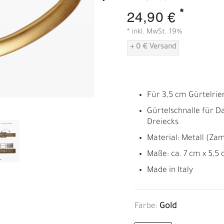
A
*
24,90 €
* inkl. MwSt. 19%
+ 0 € Versand
Für 3,5 cm Gürtelri
Gürtelschnalle für 
Dreiecks
Material: Metall (Za
Maße: ca. 7 cm x 5,5
Made in Italy
Farbe:
Gold
R
E