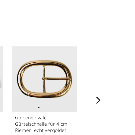
E
Goldene ovale
Große Gürtelschnall
Gürtelschnalle für 4 cm
Krone mit Strassstei
Riemen, echt vergoldet
Messing für 4 cm Gü