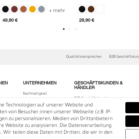
echt Leder
und Keramikperlen
49,90 €
29,90 €
Qualtiätsversprechen
B2B Geschäftsku
NEN
UNTERNEHMEN
GESCHÄFTSKUNDEN &
HÄNDLER
Nachhaltigkeit
B2B Geschäftskunden
N
N
Kontakt
he Technologien auf unserer Website und
lärung
Über uns
n von Besucher:innen unserer Webseite (z.B. IP-
igen zu personalisieren, Medien von Drittanbietern
Rückgabe
re Website zu analysieren. Die Datenverarbeitung
Gürtelgröße messen
 Wir teilen diese Daten mit Dritten, die wir in den
Garantie