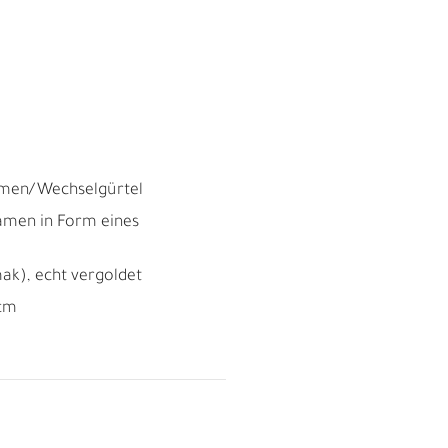
M
F
emen/Wechselgürtel
Damen in Form eines
mak), echt vergoldet
 cm
Ü