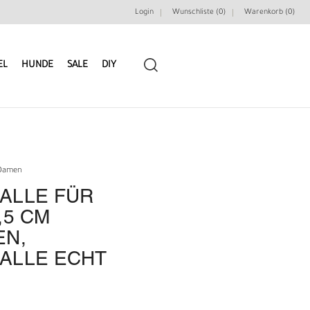
Login
Wunschliste (0)
Warenkorb (
0
)
EL
HUNDE
SALE
DIY
 Damen
ALLE FÜR
LEDERRIEMEN
GÜRTELBAUSÄTZE
,5 CM
EN,
GÜRTEL NIETEN & ZIERTEILE
LEDERWERKZEUGE
ALLE ECHT