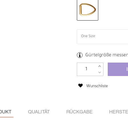
Gürtelgröße messe
Wunschliste
DUKT
QUALITÄT
RÜCKGABE
HERSTE
M
H