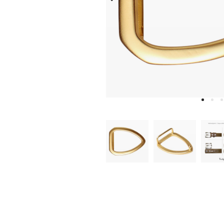
W
D
E
A