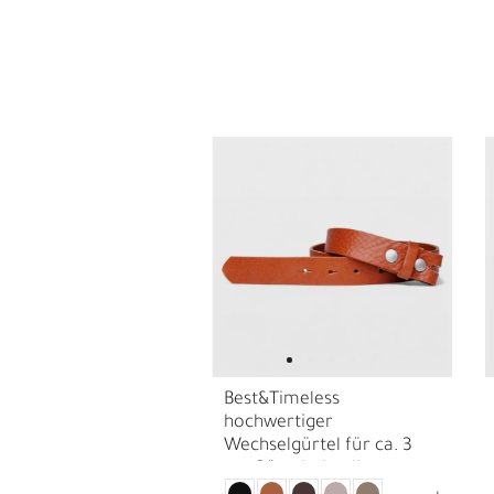
S
N
Best&Timeless
hochwertiger
Wechselgürtel für ca. 3
cm Gürtelschnallen,
Damen Ledergürtel,