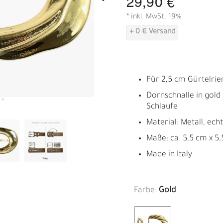
29,90 €
A
* inkl. MwSt. 19%
+ 0 € Versand
Für 2,5 cm Gürtelri
Dornschnalle in gold
Schlaufe
Material: Metall, ech
Maße: ca. 5,5 cm x 5
Made in Italy
Farbe:
Gold
R
E