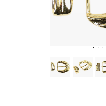
W
D
E
A