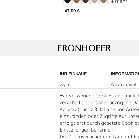
Vollleder
47,90 €
IHR EINKAUF
INFORMATIO
Login
Widerrufs­recht
B2B Login
Impressum
Wir verwenden Cookies und ähnlic
E
G
Registrieren
Daten­schutz­erk
verarbeiten personenbezogene Date
Adresse), um z.B. Inhalte und Anze
Wunschliste
AGB
einzubinden oder Zugriffe auf unse
Warenkorb
Blog
erfolgt erst durch gesetzte Cookies.
Kasse
Einstellungen benennen.
Vertrag
Die Datenverarbeitung kann mit Ei