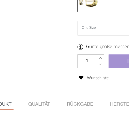
Gürtelgröße messe
Wunschliste
DUKT
QUALITÄT
RÜCKGABE
HERSTE
M
H