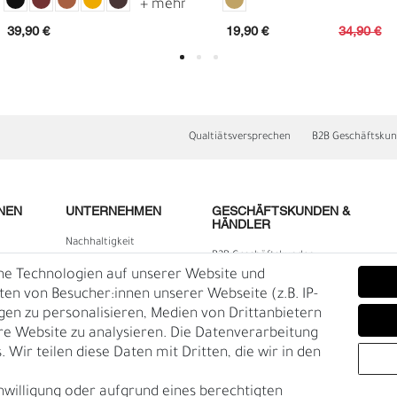
39,90 €
19,90 €
34,90 €
Qualtiätsversprechen
B2B Geschäftsku
NEN
UNTERNEHMEN
GESCHÄFTSKUNDEN &
HÄNDLER
Nachhaltigkeit
B2B Geschäftskunden
Kontakt
he Technologien auf unserer Website und
N
N
lärung
Über uns
n von Besucher:innen unserer Webseite (z.B. IP-
igen zu personalisieren, Medien von Drittanbietern
Rückgabe
re Website zu analysieren. Die Datenverarbeitung
Gürtelgröße messen
 Wir teilen diese Daten mit Dritten, die wir in den
Garantie
nwilligung oder aufgrund eines berechtigten