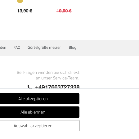
13,90 €
19,90 €
59,95 €
nden
FAQ
Gürtelgröße messen
Blog
Bei Fragen wenden Sie sich direkt
an unser Service-Team.
+4917663727338
Montag - Freitag, 09:00 - 14:00
Alle akzeptieren
I
info@fronhofer.com
Alle ablehnen
Gürtelmanufaktur Fronhofer,
93053 Regensburg, Nelkenweg 3b
Auswahl akzeptieren