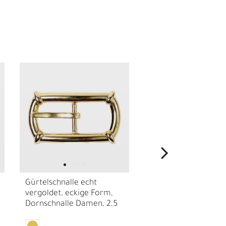
E
Gürtelschnalle echt
Gürtelschnalle mit
vergoldet, eckige Form,
Strasssteinen,
Dornschnalle Damen, 2,5
Dornschnalle für D
cm
cm, echt vergoldet