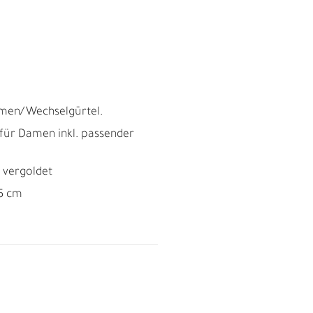
M
F
emen/Wechselgürtel.
 für Damen inkl. passender
t vergoldet
,5 cm
Ü