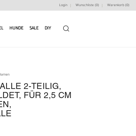
Login
Wunschliste (0)
Warenkorb (
0
)
EL
HUNDE
SALE
DIY
 Damen
LLE 2-TEILIG,
LEDERRIEMEN
GÜRTELBAUSÄTZE
DET, FÜR 2,5 CM
EN,
GÜRTEL NIETEN & ZIERTEILE
LEDERWERKZEUGE
LE