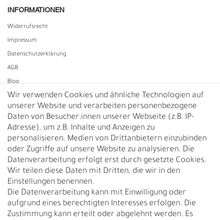
INFORMATIONEN
Widerrufs­recht
Impressum
Daten­schutz­erklärung
AGB
Blog
Wir verwenden Cookies und ähnliche Technologien auf
unserer Website und verarbeiten personenbezogene
Vertrag widerrufen
Daten von Besucher:innen unserer Webseite (z.B. IP-
Adresse), um z.B. Inhalte und Anzeigen zu
UNTERNEHMEN
personalisieren, Medien von Drittanbietern einzubinden
Nachhaltigkeit
oder Zugriffe auf unsere Website zu analysieren. Die
Datenverarbeitung erfolgt erst durch gesetzte Cookies.
Kontakt
Wir teilen diese Daten mit Dritten, die wir in den
Über uns
Einstellungen benennen.
Rückgabe
Die Datenverarbeitung kann mit Einwilligung oder
Gürtelgröße messen
aufgrund eines berechtigten Interesses erfolgen. Die
Zustimmung kann erteilt oder abgelehnt werden. Es
Garantie