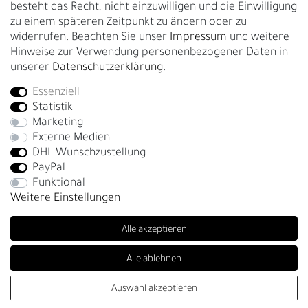
besteht das Recht, nicht einzuwilligen und die Einwilligung
zu einem späteren Zeitpunkt zu ändern oder zu
GESCHÄFTSKUNDEN & HÄNDLER
widerrufen. Beachten Sie unser
Impressum
und weitere
B2B Geschäftskunden
Hinweise zur Verwendung personenbezogener Daten in
unserer
Daten­schutz­erklärung
.
Essenziell
Bei Fragen wenden Sie sich direkt an unser Service-Team.
Statistik
+4917663727338
Marketing
Externe Medien
Montag - Freitag, 09:00 - 14:00
DHL Wunschzustellung
info@fronhofer.com
PayPal
Gürtelmanufaktur Fronhofer, 93053 Regensburg, Nelkenweg 3b
Funktional
Weitere Einstellungen
Alle akzeptieren
Alle ablehnen
SEHR GUT
(4.85 / 5)
Auswahl akzeptieren
© Copyright 2026 | Alle Rechte vorbehalten. - Fronhofer Gürtel |
aus
276
Bewertungen bei: trustedshops.de, shopvote.de ⓘ
Informationen zur Echtheit der Bewertungen
Realisation
colornativ /