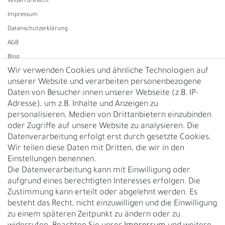
Widerrufs­recht
Impressum
Daten­schutz­erklärung
AGB
Blog
Wir verwenden Cookies und ähnliche Technologien auf
unserer Website und verarbeiten personenbezogene
Vertrag widerrufen
Daten von Besucher:innen unserer Webseite (z.B. IP-
Adresse), um z.B. Inhalte und Anzeigen zu
UNTERNEHMEN
personalisieren, Medien von Drittanbietern einzubinden
Nachhaltigkeit
oder Zugriffe auf unsere Website zu analysieren. Die
Datenverarbeitung erfolgt erst durch gesetzte Cookies.
Kontakt
Wir teilen diese Daten mit Dritten, die wir in den
Über uns
Einstellungen benennen.
Rückgabe
Die Datenverarbeitung kann mit Einwilligung oder
Gürtelgröße messen
aufgrund eines berechtigten Interesses erfolgen. Die
Zustimmung kann erteilt oder abgelehnt werden. Es
Garantie
besteht das Recht, nicht einzuwilligen und die Einwilligung
zu einem späteren Zeitpunkt zu ändern oder zu
GESCHÄFTSKUNDEN & HÄNDLER