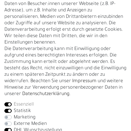
Daten von Besucher:innen unserer Webseite (z.B. IP-
Adresse), um z.B. Inhalte und Anzeigen zu
UNTERNEHMEN
personalisieren, Medien von Drittanbietern einzubinden
Nachhaltigkeit
oder Zugriffe auf unsere Website zu analysieren. Die
Datenverarbeitung erfolgt erst durch gesetzte Cookies.
Kontakt
Wir teilen diese Daten mit Dritten, die wir in den
Über uns
Einstellungen benennen.
Rückgabe
Die Datenverarbeitung kann mit Einwilligung oder
Gürtelgröße messen
aufgrund eines berechtigten Interesses erfolgen. Die
Zustimmung kann erteilt oder abgelehnt werden. Es
Garantie
besteht das Recht, nicht einzuwilligen und die Einwilligung
zu einem späteren Zeitpunkt zu ändern oder zu
GESCHÄFTSKUNDEN & HÄNDLER
widerrufen. Beachten Sie unser
Impressum
und weitere
B2B Geschäftskunden
Hinweise zur Verwendung personenbezogener Daten in
unserer
Daten­schutz­erklärung
.
Essenziell
Bei Fragen wenden Sie sich direkt an unser Service-Team.
Statistik
+4917663727338
Marketing
Externe Medien
Montag - Freitag, 09:00 - 14:00
DHL Wunschzustellung