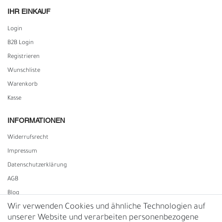
IHR EINKAUF
Login
B2B Login
Registrieren
Wunschliste
Warenkorb
Kasse
INFORMATIONEN
Widerrufs­recht
Impressum
Daten­schutz­erklärung
AGB
Blog
Wir verwenden Cookies und ähnliche Technologien auf
unserer Website und verarbeiten personenbezogene
Vertrag widerrufen