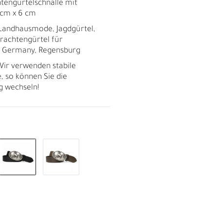
htengürtelschnalle mit
0 cm x 6 cm
, Landhausmode, Jagdgürtel,
Trachtengürtel für
n Germany, Regensburg
ir verwenden stabile
, so können Sie die
ig wechseln!
R