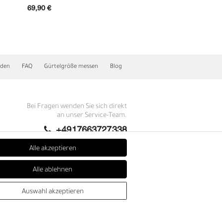
69,90 €
79,90 €
nden
FAQ
Gürtelgröße messen
Blog
Bei Fragen wenden Sie sich direkt
an unser Service-Team.
+4917663727338
Montag - Freitag, 09:00 - 14:00
Alle akzeptieren
N
info@fronhofer.com
Alle ablehnen
Gürtelmanufaktur Fronhofer,
93053 Regensburg, Nelkenweg 3b
Auswahl akzeptieren