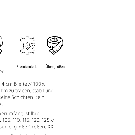
M
F
in
Premiumleder
Übergrößen
ny
: 4 cm Breite // 100%
hm zu tragen, stabil und
keine Schichten, kein
k.
perumfang ist Ihre
 105, 110, 115, 120, 125 //
Gürtel große Größen, XXL
Ü