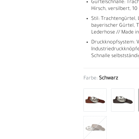
Gürtelschnalle: Trac
Hirsch, versilbert, 1
Stil: Trachtengürtel
bayerischer Gürtel, 
Lederhose // Made i
Druckknopfsystem: W
Industriedruckknöpfe
Schnalle selbstständ
Farbe:
Schwarz
M
H