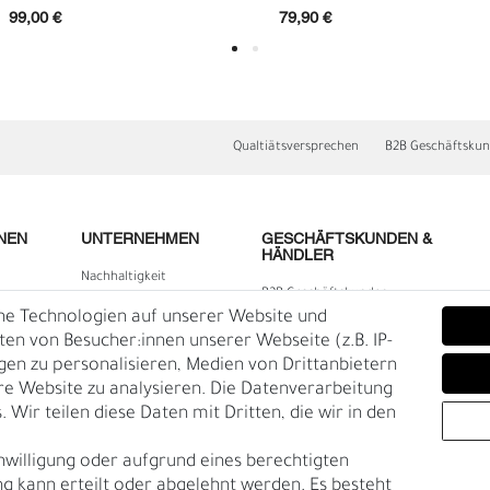
99,00 €
79,90 €
Qualtiätsversprechen
B2B Geschäftsku
NEN
UNTERNEHMEN
GESCHÄFTSKUNDEN &
HÄNDLER
Nachhaltigkeit
B2B Geschäftskunden
Kontakt
he Technologien auf unserer Website und
D
F
lärung
Über uns
n von Besucher:innen unserer Webseite (z.B. IP-
igen zu personalisieren, Medien von Drittanbietern
Rückgabe
re Website zu analysieren. Die Datenverarbeitung
Gürtelgröße messen
 Wir teilen diese Daten mit Dritten, die wir in den
Garantie
nwilligung oder aufgrund eines berechtigten
en
g kann erteilt oder abgelehnt werden. Es besteht