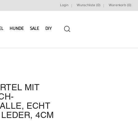
Login
Wunschliste (0)
Warenkorb (
0
)
EL
HUNDE
SALE
DIY
RTEL MIT
LEDERRIEMEN
GÜRTELBAUSÄTZE
CH-
ALLE, ECHT
GÜRTEL NIETEN & ZIERTEILE
LEDERWERKZEUGE
 LEDER, 4CM