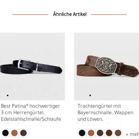
Ähnliche Artikel
N
N
Best Patina® hochwertiger
Trachtengürtel mit
3 cm Herrengürtel,
Bayernschnalle, Wappen
Edelstahlschnalle/Schlaufe
und Löwen,
, pflanzlich gegerbtes
Landhausmode, echt
Sattlerleder
Leder, 4 cm