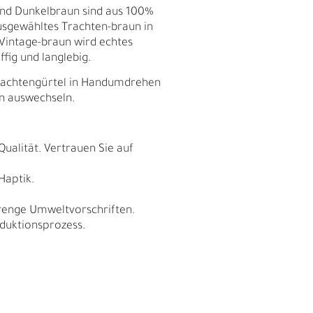
und Dunkelbraun sind aus 100%
usgewähltes Trachten-braun in
e Vintage-braun wird echtes
ffig und langlebig.
 Trachtengürtel in Handumdrehen
en auswechseln.
Qualität. Vertrauen Sie auf
Haptik.
trenge Umweltvorschriften.
duktionsprozess.
E