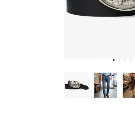
W
D
E
A