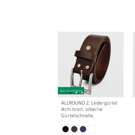
Nachhaltigkeit
E
G
ALLROUND 2, Ledergürtel
4cm breit, silberne
Gürtelschnalle,
Stahlschraube, kürzbar, +
extra Schraube