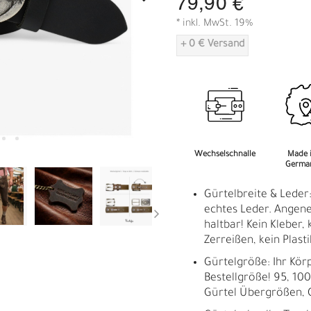
79,90 €
A
* inkl. MwSt. 19%
+ 0 € Versand
Wechselschnalle
Made 
Germa
Gürtelbreite & Leder
echtes Leder. Angene
haltbar! Kein Kleber, 
Zerreißen, kein Plasti
Gürtelgröße: Ihr Kör
Bestellgröße! 95, 100,
Gürtel Übergrößen, 
R
E