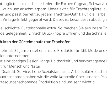
tengürtel nur das beste Leder: die Farben Cognac, Schwarz 
t, weich und anschmiegsam. Unser extra für Trachtengürtel a
eder und passt perfekt zu jedem Trachten-Outfit. Für die Farb
 Vintage-Effekt gegerbt wird. Dieses ist besonders robust, gri
ne, schlichte Gürtelschnalle extra. So machen Sie aus Ihrem
ede Gelegenheit. Einfach Druckknöpfe öffnen und die Schnall
dukten der Gürtelmanufaktur Fronhofer:
 mehr als 32 Jahren stehen unsere Produkte für Stil, Mode und 
ilienunternehmen.
r einzigartiges Design, lange Haltbarkeit und hervorragende 
t für Mensch und Natur.
Qualität, Service, hohe Sozialstandards, Arbeitsplätze und s
nunternehmen haben wir die volle Kontrolle über unseren Pro
sourcenschonende Produktion sind uns sehr wichtig.
Ä
I