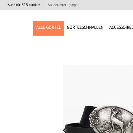
B2B
Auch für
Kunden!
Sonderanfertigungen
ALLE GÜRTEL
GÜRTELSCHNALLEN
ACCESSOIRE