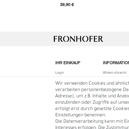
39,90 €
IHR EINKAUF
INFORMATIO
Login
Widerrufs­recht
B2B Login
Impressum
Wir verwenden Cookies und ähnlic
L
Ü
Registrieren
Daten­schutz­erk
verarbeiten personenbezogene Date
Adresse), um z.B. Inhalte und Anze
Wunschliste
AGB
einzubinden oder Zugriffe auf unse
Warenkorb
Blog
erfolgt erst durch gesetzte Cookies.
Kasse
Einstellungen benennen.
Vertrag
Die Datenverarbeitung kann mit Ei
widerruf
Interesses erfolgen. Die Zustimmun