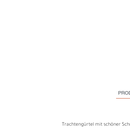
PRO
H
E
Trachtengürtel mit schöner Schna