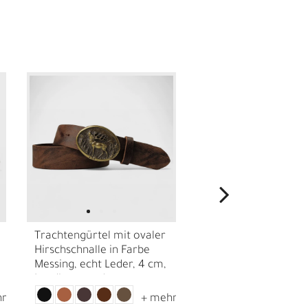
I
Trachtengürtel mit ovaler
Trachtengürtel mit
Hirschschnalle in Farbe
Schnalle Hirsch Moti
Messing, echt Leder, 4 cm,
versilbert, Landhau
Landhausmode
4 cm