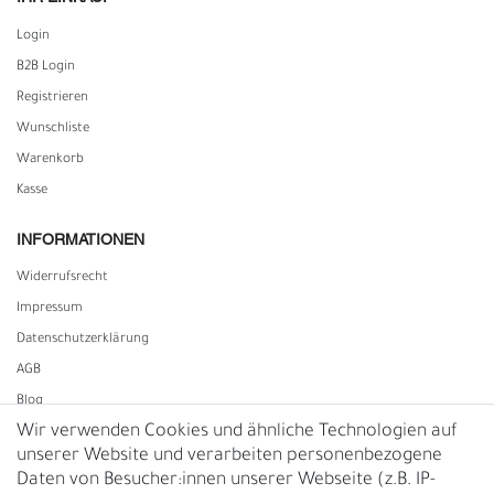
Login
B2B Login
Registrieren
Wunschliste
Warenkorb
Kasse
INFORMATIONEN
Widerrufs­recht
Impressum
Daten­schutz­erklärung
AGB
Blog
Wir verwenden Cookies und ähnliche Technologien auf
unserer Website und verarbeiten personenbezogene
Vertrag widerrufen
Daten von Besucher:innen unserer Webseite (z.B. IP-