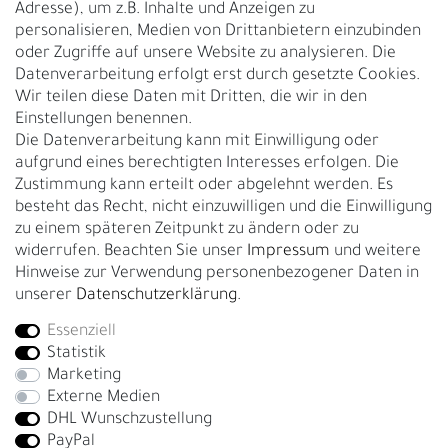
Adresse), um z.B. Inhalte und Anzeigen zu
UNTERNEHMEN
personalisieren, Medien von Drittanbietern einzubinden
Nachhaltigkeit
oder Zugriffe auf unsere Website zu analysieren. Die
Datenverarbeitung erfolgt erst durch gesetzte Cookies.
Kontakt
Wir teilen diese Daten mit Dritten, die wir in den
Über uns
Einstellungen benennen.
Rückgabe
Die Datenverarbeitung kann mit Einwilligung oder
Gürtelgröße messen
aufgrund eines berechtigten Interesses erfolgen. Die
Zustimmung kann erteilt oder abgelehnt werden. Es
Garantie
besteht das Recht, nicht einzuwilligen und die Einwilligung
zu einem späteren Zeitpunkt zu ändern oder zu
GESCHÄFTSKUNDEN & HÄNDLER
widerrufen. Beachten Sie unser
Impressum
und weitere
B2B Geschäftskunden
Hinweise zur Verwendung personenbezogener Daten in
unserer
Daten­schutz­erklärung
.
Essenziell
Bei Fragen wenden Sie sich direkt an unser Service-Team.
Statistik
+4917663727338
Marketing
Externe Medien
Montag - Freitag, 09:00 - 14:00
DHL Wunschzustellung
info@fronhofer.com
PayPal