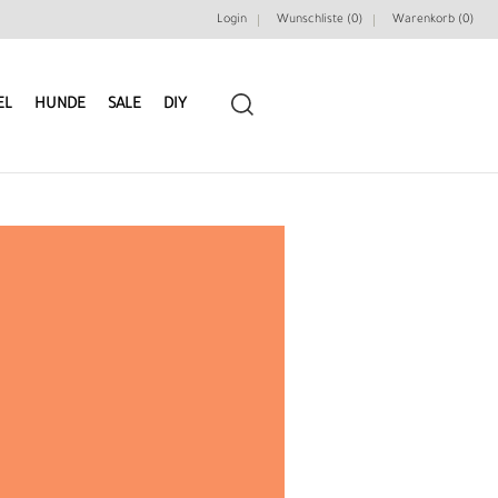
Login
Wunschliste (0)
Warenkorb (
0
)
EL
HUNDE
SALE
DIY
LEDERRIEMEN
GÜRTELBAUSÄTZE
GÜRTEL NIETEN & ZIERTEILE
LEDERWERKZEUGE