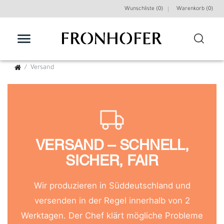
Wunschliste (0)
Warenkorb (
0
)
Versand
VERSAND – SCHNELL,
SICHER, FAIR
Wir produzieren in Süddeutschland und
versenden in der Regel innerhalb von 2
Werktagen. Der Chef klärt mögliche Probleme