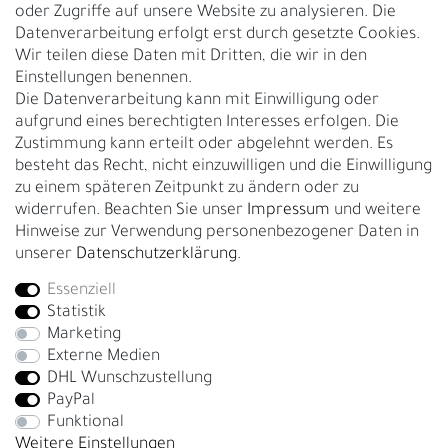
Nachhaltigkeit
oder Zugriffe auf unsere Website zu analysieren. Die
Datenverarbeitung erfolgt erst durch gesetzte Cookies.
Kontakt
Wir teilen diese Daten mit Dritten, die wir in den
Über uns
Einstellungen benennen.
Rückgabe
Die Datenverarbeitung kann mit Einwilligung oder
Gürtelgröße messen
aufgrund eines berechtigten Interesses erfolgen. Die
Zustimmung kann erteilt oder abgelehnt werden. Es
Garantie
besteht das Recht, nicht einzuwilligen und die Einwilligung
zu einem späteren Zeitpunkt zu ändern oder zu
GESCHÄFTSKUNDEN & HÄNDLER
widerrufen. Beachten Sie unser
Impressum
und weitere
B2B Geschäftskunden
Hinweise zur Verwendung personenbezogener Daten in
unserer
Daten­schutz­erklärung
.
Essenziell
Bei Fragen wenden Sie sich direkt an unser Service-Team.
Statistik
+4917663727338
Marketing
Externe Medien
Montag - Freitag, 09:00 - 14:00
DHL Wunschzustellung
info@fronhofer.com
PayPal
Gürtelmanufaktur Fronhofer, 93053 Regensburg, Nelkenweg 3b
Funktional
Weitere Einstellungen