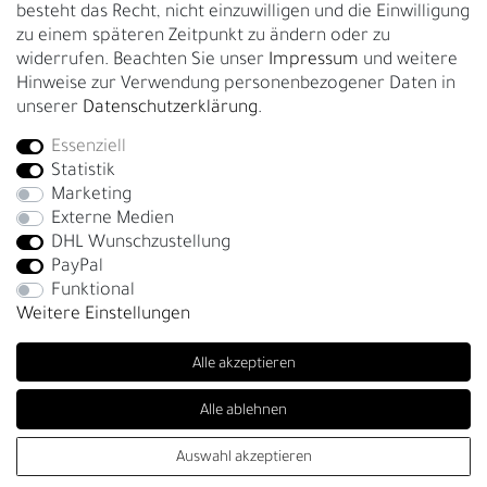
besteht das Recht, nicht einzuwilligen und die Einwilligung
zu einem späteren Zeitpunkt zu ändern oder zu
GESCHÄFTSKUNDEN & HÄNDLER
widerrufen. Beachten Sie unser
Impressum
und weitere
B2B Geschäftskunden
Hinweise zur Verwendung personenbezogener Daten in
unserer
Daten­schutz­erklärung
.
Essenziell
Bei Fragen wenden Sie sich direkt an unser Service-Team.
Statistik
+4917663727338
Marketing
Externe Medien
Montag - Freitag, 09:00 - 14:00
DHL Wunschzustellung
info@fronhofer.com
PayPal
Gürtelmanufaktur Fronhofer, 93053 Regensburg, Nelkenweg 3b
Funktional
Weitere Einstellungen
Alle akzeptieren
Alle ablehnen
SEHR GUT
(4.85 / 5)
Auswahl akzeptieren
© Copyright 2026 | Alle Rechte vorbehalten. - Fronhofer Gürtel |
aus
271
Bewertungen bei: trustedshops.de, shopvote.de ⓘ
Informationen zur Echtheit der Bewertungen
Realisation
colornativ /