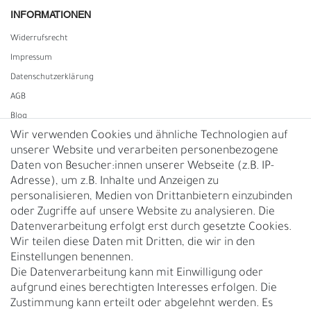
INFORMATIONEN
Widerrufs­recht
Impressum
Daten­schutz­erklärung
AGB
Blog
Wir verwenden Cookies und ähnliche Technologien auf
unserer Website und verarbeiten personenbezogene
Vertrag widerrufen
Daten von Besucher:innen unserer Webseite (z.B. IP-
Adresse), um z.B. Inhalte und Anzeigen zu
UNTERNEHMEN
personalisieren, Medien von Drittanbietern einzubinden
Nachhaltigkeit
oder Zugriffe auf unsere Website zu analysieren. Die
Datenverarbeitung erfolgt erst durch gesetzte Cookies.
Kontakt
Wir teilen diese Daten mit Dritten, die wir in den
Über uns
Einstellungen benennen.
Rückgabe
Die Datenverarbeitung kann mit Einwilligung oder
Gürtelgröße messen
aufgrund eines berechtigten Interesses erfolgen. Die
Zustimmung kann erteilt oder abgelehnt werden. Es
Garantie