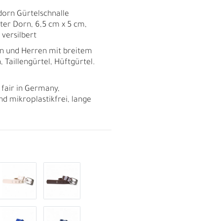
tdorn Gürtelschnalle
iter Dorn, 6,5 cm x 5 cm,
 versilbert
en und Herren mit breitem
, Taillengürtel, Hüftgürtel.
 fair in Germany,
nd mikroplastikfrei, lange
R