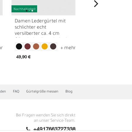
Nachhaltigkeit
Nachhaltigkeit
Damen Ledergürtel mit
klassischer Ledergür
schlichter echt
4 cm glänzender
versilberter ca. 4 cm
Gürtelschnalle, echt
Gürtelschnalle, echt Leder
viele Farben
49,90 €
46,90 €
N
nden
FAQ
Gürtelgröße messen
Blog
Bei Fragen wenden Sie sich direkt
an unser Service-Team.
+4917663727338