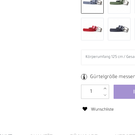
Gürtelgröße messe
Wunschliste
B
R