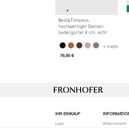
Best&Timeless
hochwertiger Damen
Ledergürtel 4 cm, echt
vergoldete Gürtelschnalle,
vegetabiles Leder
76,90 €
L
Ü
IHR EINKAUF
INFORMATIO
Login
Widerrufs­recht