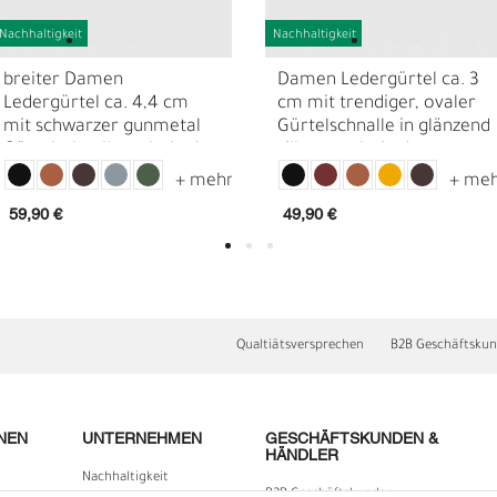
Nachhaltigkeit
Nachhaltigkeit
breiter Damen
Damen Ledergürtel ca. 3
Ledergürtel ca. 4,4 cm
cm mit trendiger, ovaler
mit schwarzer gunmetal
Gürtelschnalle in glänzend
Gürtelschnalle, echt Leder
silbern, echt Leder
59,90 €
49,90 €
D
F
Qualtiätsversprechen
B2B Geschäftsku
NEN
UNTERNEHMEN
GESCHÄFTSKUNDEN &
HÄNDLER
Nachhaltigkeit
B2B Geschäftskunden