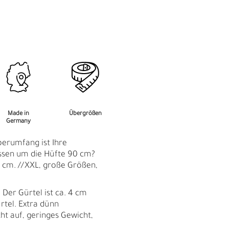
M
F
Made in
Übergrößen
Germany
perumfang ist Ihre
essen um die Hüfte 90 cm?
90 cm. //XXL, große Größen,
 Der Gürtel ist ca. 4 cm
rtel. Extra dünn
cht auf, geringes Gewicht,
Ü