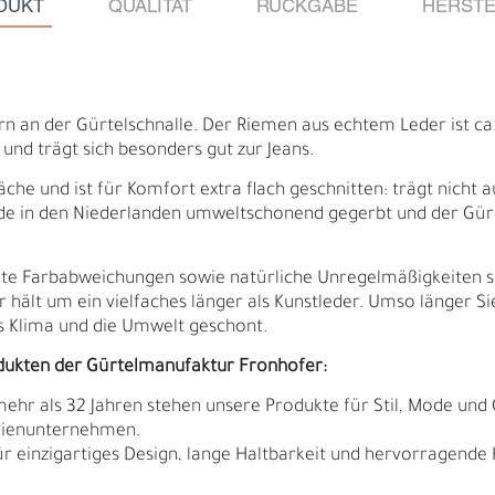
DUKT
QUALITÄT
RÜCKGABE
HERSTE
rn an der Gürtelschnalle. Der Riemen aus echtem Leder ist c
nd trägt sich besonders gut zur Jeans.
che und ist für Komfort extra flach geschnitten: trägt nicht au
urde in den Niederlanden umweltschonend gegerbt und der Gür
ichte Farbabweichungen sowie natürliche Unregelmäßigkeiten 
r hält um ein vielfaches länger als Kunstleder. Umso länger Si
 Klima und die Umwelt geschont.
dukten der Gürtelmanufaktur Fronhofer:
Ä
I
 mehr als 32 Jahren stehen unsere Produkte für Stil, Mode und 
ilienunternehmen.
r einzigartiges Design, lange Haltbarkeit und hervorragende