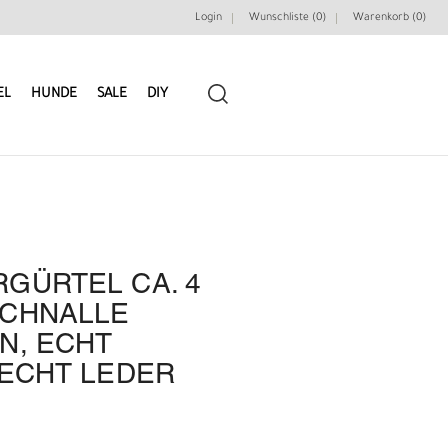
Login
Wunschliste (0)
Warenkorb (
0
)
EL
HUNDE
SALE
DIY
GÜRTEL CA. 4
LEDERRIEMEN
GÜRTELBAUSÄTZE
SCHNALLE
N, ECHT
GÜRTEL NIETEN & ZIERTEILE
LEDERWERKZEUGE
 ECHT LEDER