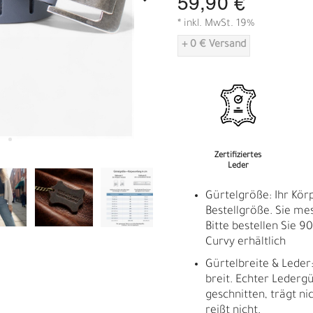
59,90 €
A
* inkl. MwSt. 19%
+ 0 € Versand
Zertifiziertes
Leder
Gürtelgröße: Ihr Kör
Bestellgröße. Sie m
Bitte bestellen Sie 
Curvy erhältlich
Gürtelbreite & Leder:
breit. Echter Ledergü
geschnitten, trägt ni
R
E
reißt nicht.