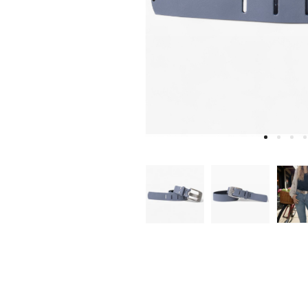
W
D
E
A