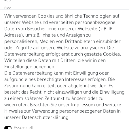
AGB
Blog
Wir verwenden Cookies und ähnliche Technologien auf
unserer Website und verarbeiten personenbezogene
Vertrag widerrufen
Daten von Besucher:innen unserer Webseite (z.B. IP-
Adresse), um z.B. Inhalte und Anzeigen zu
UNTERNEHMEN
personalisieren, Medien von Drittanbietern einzubinden
Nachhaltigkeit
oder Zugriffe auf unsere Website zu analysieren. Die
Datenverarbeitung erfolgt erst durch gesetzte Cookies.
Kontakt
Wir teilen diese Daten mit Dritten, die wir in den
Über uns
Einstellungen benennen.
Rückgabe
Die Datenverarbeitung kann mit Einwilligung oder
Gürtelgröße messen
aufgrund eines berechtigten Interesses erfolgen. Die
Zustimmung kann erteilt oder abgelehnt werden. Es
Garantie
besteht das Recht, nicht einzuwilligen und die Einwilligung
zu einem späteren Zeitpunkt zu ändern oder zu
GESCHÄFTSKUNDEN & HÄNDLER
widerrufen. Beachten Sie unser
Impressum
und weitere
B2B Geschäftskunden
Hinweise zur Verwendung personenbezogener Daten in
unserer
Daten­schutz­erklärung
.
Essenziell