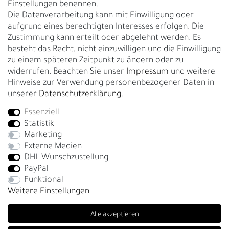
Einstellungen benennen.
Rückgabe
Die Datenverarbeitung kann mit Einwilligung oder
Gürtelgröße messen
aufgrund eines berechtigten Interesses erfolgen. Die
Zustimmung kann erteilt oder abgelehnt werden. Es
Garantie
besteht das Recht, nicht einzuwilligen und die Einwilligung
zu einem späteren Zeitpunkt zu ändern oder zu
GESCHÄFTSKUNDEN & HÄNDLER
widerrufen. Beachten Sie unser
Impressum
und weitere
B2B Geschäftskunden
Hinweise zur Verwendung personenbezogener Daten in
unserer
Daten­schutz­erklärung
.
Essenziell
Bei Fragen wenden Sie sich direkt an unser Service-Team.
Statistik
+4917663727338
Marketing
Externe Medien
Montag - Freitag, 09:00 - 14:00
DHL Wunschzustellung
info@fronhofer.com
PayPal
Gürtelmanufaktur Fronhofer, 93053 Regensburg, Nelkenweg 3b
Funktional
Weitere Einstellungen
Alle akzeptieren