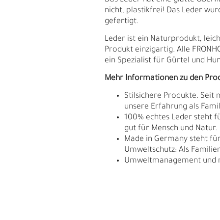
Das Leder hat eine glatte Oberflä
nicht, plastikfrei! Das Leder w
gefertigt.
Leder ist ein Naturprodukt, le
Produkt einzigartig. Alle FRON
ein Spezialist für Gürtel und Hu
Mehr Informationen zu den Pro
Stilsichere Produkte. Seit
unsere Erfahrung als Fam
100% echtes Leder steht fü
gut für Mensch und Natur.
Made in Germany steht für 
Umweltschutz: Als Familie
Umweltmanagement und res
E
G