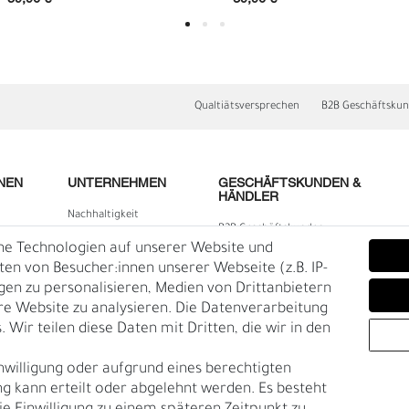
Qualtiätsversprechen
B2B Geschäftsku
NEN
UNTERNEHMEN
GESCHÄFTSKUNDEN &
HÄNDLER
Nachhaltigkeit
B2B Geschäftskunden
Kontakt
he Technologien auf unserer Website und
E
O
lärung
Über uns
n von Besucher:innen unserer Webseite (z.B. IP-
igen zu personalisieren, Medien von Drittanbietern
Rückgabe
re Website zu analysieren. Die Datenverarbeitung
Gürtelgröße messen
 Wir teilen diese Daten mit Dritten, die wir in den
Garantie
nwilligung oder aufgrund eines berechtigten
en
g kann erteilt oder abgelehnt werden. Es besteht