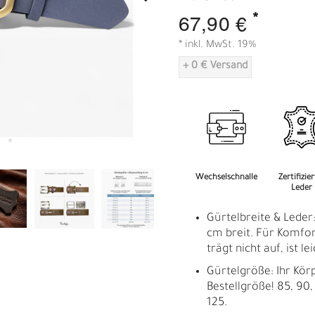
A
*
67,90 €
* inkl. MwSt. 19%
+ 0 € Versand
Wechselschnalle
Zertifizie
Leder
Gürtelbreite & Leder:
cm breit. Für Komfort
trägt nicht auf, ist l
Gürtelgröße: Ihr Kör
Bestellgröße! 85, 90, 
125.
R
E