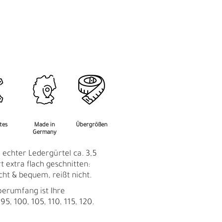
M
F
rtes
Made in
Übergrößen
Germany
 echter Ledergürtel ca. 3,5
 extra flach geschnitten:
eicht & bequem, reißt nicht.
perumfang ist Ihre
95, 100, 105, 110, 115, 120.
Ü