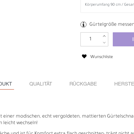
Gürtelgröße messe
Wunschliste
DUKT
QUALITÄT
RÜCKGABE
HERSTE
Ä
I
t einer modischen, echt vergoldeten, mattierten Gürtelschn
n leicht wechseln!