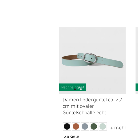
Nachhaltigkeit
L
Ü
Damen Ledergürtel ca. 2,7
cm mit ovaler
Gürtelschnalle echt
versilbert, echt Leder
46,90 €