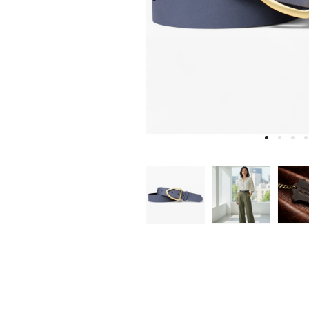
W
D
E
A