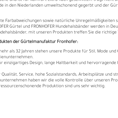
che und ist für Komfort extra flach geschnitten: trägt nicht au
urde in den Niederlanden umweltschonend gegerbt und der Gür
ichte Farbabweichungen sowie natürliche Unregelmäßigkeiten 
HOFER Gürtel und FRONHOFER Hundehalsbänder werden in Deut
ndehalsbänder, mit unseren Produkten treffen Sie die richtige 
dukten der Gürtelmanufaktur Fronhofer:
 mehr als 32 Jahren stehen unsere Produkte für Stil, Mode und 
ilienunternehmen.
r einzigartiges Design, lange Haltbarkeit und hervorragende
Qualität, Service, hohe Sozialstandards, Arbeitsplätze und s
nunternehmen haben wir die volle Kontrolle über unseren Pro
sourcenschonende Produktion sind uns sehr wichtig.
N
N