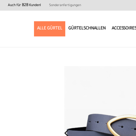
B2B
Auch für
Kunden!
Sonderanfertigungen
ALLE GÜRTEL
GÜRTELSCHNALLEN
ACCESSOIRE