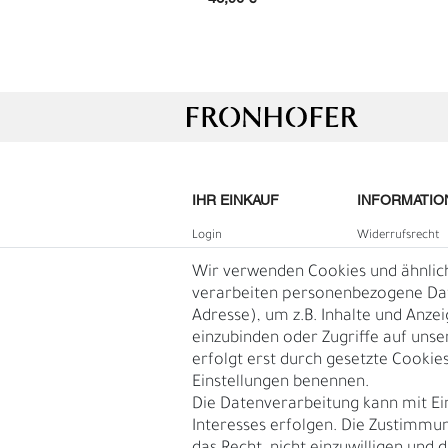
IHR EINKAUF
INFORMATIO
Login
Widerrufs­recht
B2B Login
Impressum
Wir verwenden Cookies und ähnlic
G
R
Registrieren
Daten­schutz­erk
verarbeiten personenbezogene Date
Adresse), um z.B. Inhalte und Anze
Wunschliste
AGB
einzubinden oder Zugriffe auf unse
Warenkorb
Blog
erfolgt erst durch gesetzte Cookies.
Kasse
Einstellungen benennen.
Vertrag
Die Datenverarbeitung kann mit Ei
widerruf
Interesses erfolgen. Die Zustimmun