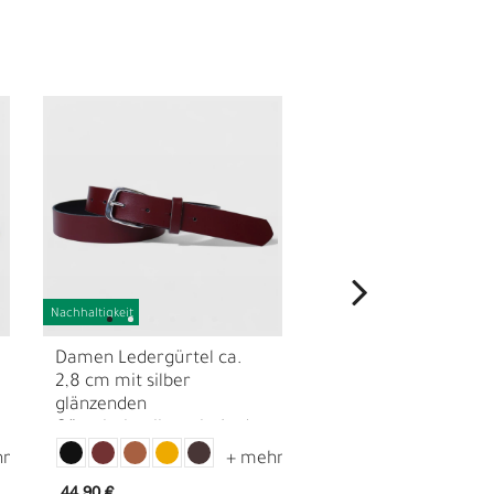
Nachhaltigkeit
Nachhaltigkeit
N
Damen Ledergürtel ca.
Damen Ledergürtel c
2,8 cm mit silber
cm echt versilberte
glänzenden
Statement Gürtelsch
Gürtelschnalle, echt Leder
echt Leder
44,90 €
54,90 €