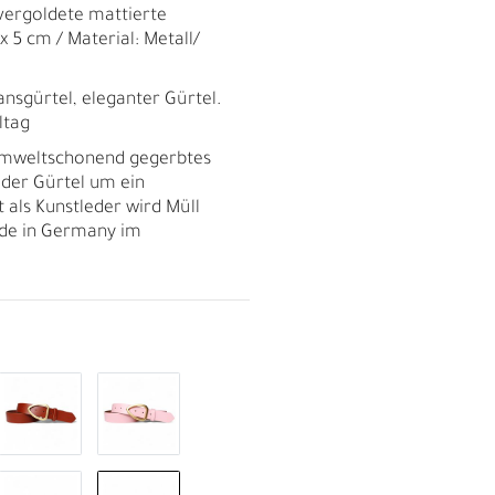
 vergoldete mattierte
x 5 cm / Material: Metall/
ansgürtel, eleganter Gürtel.
ltag
umweltschonend gegerbtes
a der Gürtel um ein
t als Kunstleder wird Müll
de in Germany im
R