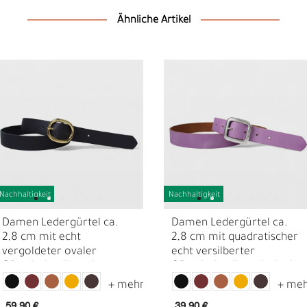
Ähnliche Artikel
Nachhaltigkeit
Nachhaltigkeit
D
F
Damen Ledergürtel ca.
Damen Ledergürtel ca.
2,8 cm mit echt
2,8 cm mit quadratischer
vergoldeter ovaler
echt versilberter
Gürtelschnalle, echt
Gürtelschnalle, echt Leder
Ledergürtel
59,90 €
39,90 €