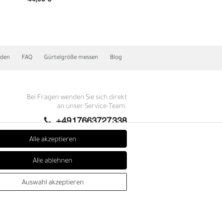
nden
FAQ
Gürtelgröße messen
Blog
Bei Fragen wenden Sie sich direkt
an unser Service-Team.
+4917663727338
E
Montag - Freitag, 09:00 - 14:00
Alle akzeptieren
info@fronhofer.com
Alle ablehnen
Gürtelmanufaktur Fronhofer,
93053 Regensburg, Nelkenweg 3b
Auswahl akzeptieren