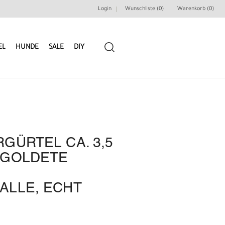
Login
Wunschliste (0)
Warenkorb (
0
)
EL
HUNDE
SALE
DIY
GÜRTEL CA. 3,5
LEDERRIEMEN
GÜRTELBAUSÄTZE
RGOLDETE
GÜRTEL NIETEN & ZIERTEILE
LEDERWERKZEUGE
ALLE, ECHT