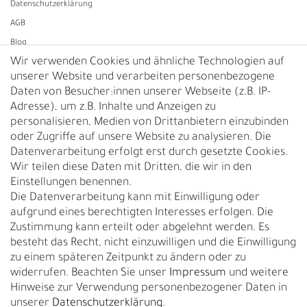
Daten­schutz­erklärung
AGB
Blog
Wir verwenden Cookies und ähnliche Technologien auf
unserer Website und verarbeiten personenbezogene
Vertrag widerrufen
Daten von Besucher:innen unserer Webseite (z.B. IP-
Adresse), um z.B. Inhalte und Anzeigen zu
UNTERNEHMEN
personalisieren, Medien von Drittanbietern einzubinden
Nachhaltigkeit
oder Zugriffe auf unsere Website zu analysieren. Die
Datenverarbeitung erfolgt erst durch gesetzte Cookies.
Kontakt
Wir teilen diese Daten mit Dritten, die wir in den
Über uns
Einstellungen benennen.
Rückgabe
Die Datenverarbeitung kann mit Einwilligung oder
Gürtelgröße messen
aufgrund eines berechtigten Interesses erfolgen. Die
Zustimmung kann erteilt oder abgelehnt werden. Es
Garantie
besteht das Recht, nicht einzuwilligen und die Einwilligung
zu einem späteren Zeitpunkt zu ändern oder zu
GESCHÄFTSKUNDEN & HÄNDLER
widerrufen. Beachten Sie unser
Impressum
und weitere
B2B Geschäftskunden
Hinweise zur Verwendung personenbezogener Daten in
unserer
Daten­schutz­erklärung
.