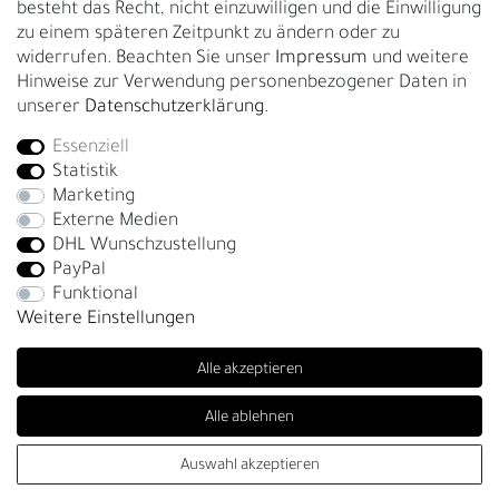
besteht das Recht, nicht einzuwilligen und die Einwilligung
zu einem späteren Zeitpunkt zu ändern oder zu
GESCHÄFTSKUNDEN & HÄNDLER
widerrufen. Beachten Sie unser
Impressum
und weitere
B2B Geschäftskunden
Hinweise zur Verwendung personenbezogener Daten in
unserer
Daten­schutz­erklärung
.
Essenziell
Bei Fragen wenden Sie sich direkt an unser Service-Team.
Statistik
+4917663727338
Marketing
Externe Medien
Montag - Freitag, 09:00 - 14:00
DHL Wunschzustellung
info@fronhofer.com
PayPal
Gürtelmanufaktur Fronhofer, 93053 Regensburg, Nelkenweg 3b
Funktional
Weitere Einstellungen
Alle akzeptieren
Alle ablehnen
SEHR GUT
(4.86 / 5)
Auswahl akzeptieren
© Copyright 2026 | Alle Rechte vorbehalten. - Fronhofer Gürtel |
aus
280
Bewertungen bei: trustedshops.de, shopvote.de ⓘ
Informationen zur Echtheit der Bewertungen
Realisation
colornativ /