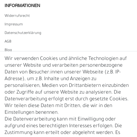
INFORMATIONEN
Widerrufs­recht
Impressum
Daten­schutz­erklärung
AGB
Blog
Wir verwenden Cookies und ähnliche Technologien auf
unserer Website und verarbeiten personenbezogene
Vertrag widerrufen
Daten von Besucher:innen unserer Webseite (z.B. IP-
Adresse), um z.B. Inhalte und Anzeigen zu
UNTERNEHMEN
personalisieren, Medien von Drittanbietern einzubinden
Nachhaltigkeit
oder Zugriffe auf unsere Website zu analysieren. Die
Datenverarbeitung erfolgt erst durch gesetzte Cookies.
Kontakt
Wir teilen diese Daten mit Dritten, die wir in den
Über uns
Einstellungen benennen.
Rückgabe
Die Datenverarbeitung kann mit Einwilligung oder
Gürtelgröße messen
aufgrund eines berechtigten Interesses erfolgen. Die
Zustimmung kann erteilt oder abgelehnt werden. Es
Garantie