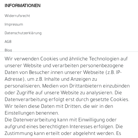
INFORMATIONEN
Widerrufs­recht
Impressum
Daten­schutz­erklärung
AGB
Blog
Wir verwenden Cookies und ähnliche Technologien auf
unserer Website und verarbeiten personenbezogene
Vertrag widerrufen
Daten von Besucher:innen unserer Webseite (z.B. IP-
Adresse), um z.B. Inhalte und Anzeigen zu
UNTERNEHMEN
personalisieren, Medien von Drittanbietern einzubinden
Nachhaltigkeit
oder Zugriffe auf unsere Website zu analysieren. Die
Datenverarbeitung erfolgt erst durch gesetzte Cookies.
Kontakt
Wir teilen diese Daten mit Dritten, die wir in den
Über uns
Einstellungen benennen.
Rückgabe
Die Datenverarbeitung kann mit Einwilligung oder
Gürtelgröße messen
aufgrund eines berechtigten Interesses erfolgen. Die
Zustimmung kann erteilt oder abgelehnt werden. Es
Garantie