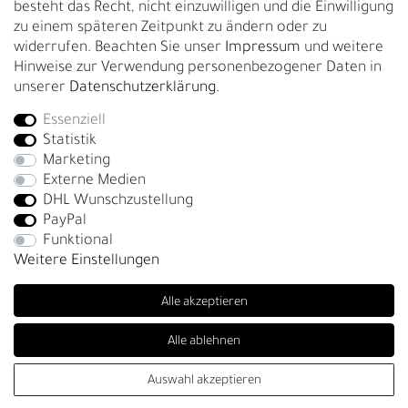
besteht das Recht, nicht einzuwilligen und die Einwilligung
zu einem späteren Zeitpunkt zu ändern oder zu
GESCHÄFTSKUNDEN & HÄNDLER
widerrufen. Beachten Sie unser
Impressum
und weitere
B2B Geschäftskunden
Hinweise zur Verwendung personenbezogener Daten in
unserer
Daten­schutz­erklärung
.
Essenziell
Bei Fragen wenden Sie sich direkt an unser Service-Team.
Statistik
+4917663727338
Marketing
Externe Medien
Montag - Freitag, 09:00 - 14:00
DHL Wunschzustellung
info@fronhofer.com
PayPal
Gürtelmanufaktur Fronhofer, 93053 Regensburg, Nelkenweg 3b
Funktional
Weitere Einstellungen
Alle akzeptieren
Alle ablehnen
SEHR GUT
(4.85 / 5)
Auswahl akzeptieren
© Copyright 2026 | Alle Rechte vorbehalten. - Fronhofer Gürtel |
aus
276
Bewertungen bei: trustedshops.de, shopvote.de ⓘ
Informationen zur Echtheit der Bewertungen
Realisation
colornativ /