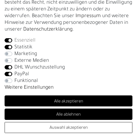
besteht das Recht, nicht einzuwilligen und die Einwilligung
zu einem späteren Zeitpunkt zu ändern oder zu
GESCHÄFTSKUNDEN & HÄNDLER
widerrufen. Beachten Sie unser
Impressum
und weitere
B2B Geschäftskunden
Hinweise zur Verwendung personenbezogener Daten in
unserer
Daten­schutz­erklärung
.
Essenziell
Bei Fragen wenden Sie sich direkt an unser Service-Team.
Statistik
+4917663727338
Marketing
Externe Medien
Montag - Freitag, 09:00 - 14:00
DHL Wunschzustellung
info@fronhofer.com
PayPal
Gürtelmanufaktur Fronhofer, 93053 Regensburg, Nelkenweg 3b
Funktional
Weitere Einstellungen
Alle akzeptieren
Alle ablehnen
SEHR GUT
(4.86 / 5)
Auswahl akzeptieren
© Copyright 2026 | Alle Rechte vorbehalten. - Fronhofer Gürtel |
aus
280
Bewertungen bei: trustedshops.de, shopvote.de ⓘ
Informationen zur Echtheit der Bewertungen
Realisation
colornativ /