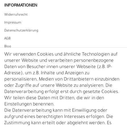
INFORMATIONEN
Widerrufs­recht
Impressum
Daten­schutz­erklärung
AGB
Blog
Wir verwenden Cookies und ähnliche Technologien auf
unserer Website und verarbeiten personenbezogene
Vertrag widerrufen
Daten von Besucher:innen unserer Webseite (z.B. IP-
Adresse), um z.B. Inhalte und Anzeigen zu
UNTERNEHMEN
personalisieren, Medien von Drittanbietern einzubinden
Nachhaltigkeit
oder Zugriffe auf unsere Website zu analysieren. Die
Datenverarbeitung erfolgt erst durch gesetzte Cookies.
Kontakt
Wir teilen diese Daten mit Dritten, die wir in den
Über uns
Einstellungen benennen.
Rückgabe
Die Datenverarbeitung kann mit Einwilligung oder
Gürtelgröße messen
aufgrund eines berechtigten Interesses erfolgen. Die
Zustimmung kann erteilt oder abgelehnt werden. Es
Garantie