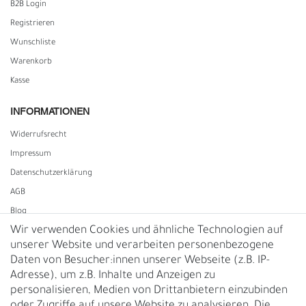
B2B Login
Registrieren
Wunschliste
Warenkorb
Kasse
INFORMATIONEN
Widerrufs­recht
Impressum
Daten­schutz­erklärung
AGB
Blog
Wir verwenden Cookies und ähnliche Technologien auf
unserer Website und verarbeiten personenbezogene
Vertrag widerrufen
Daten von Besucher:innen unserer Webseite (z.B. IP-
Adresse), um z.B. Inhalte und Anzeigen zu
UNTERNEHMEN
personalisieren, Medien von Drittanbietern einzubinden
Nachhaltigkeit
oder Zugriffe auf unsere Website zu analysieren. Die