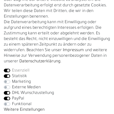
Datenverarbeitung erfolgt erst durch gesetzte Cookies.
Kontakt
Wir teilen diese Daten mit Dritten, die wir in den
Über uns
Einstellungen benennen.
Rückgabe
Die Datenverarbeitung kann mit Einwilligung oder
Gürtelgröße messen
aufgrund eines berechtigten Interesses erfolgen. Die
Zustimmung kann erteilt oder abgelehnt werden. Es
Garantie
besteht das Recht, nicht einzuwilligen und die Einwilligung
zu einem späteren Zeitpunkt zu ändern oder zu
GESCHÄFTSKUNDEN & HÄNDLER
widerrufen. Beachten Sie unser
Impressum
und weitere
B2B Geschäftskunden
Hinweise zur Verwendung personenbezogener Daten in
unserer
Daten­schutz­erklärung
.
Essenziell
Bei Fragen wenden Sie sich direkt an unser Service-Team.
Statistik
+4917663727338
Marketing
Externe Medien
Montag - Freitag, 09:00 - 14:00
DHL Wunschzustellung
info@fronhofer.com
PayPal
Gürtelmanufaktur Fronhofer, 93053 Regensburg, Nelkenweg 3b
Funktional
Weitere Einstellungen