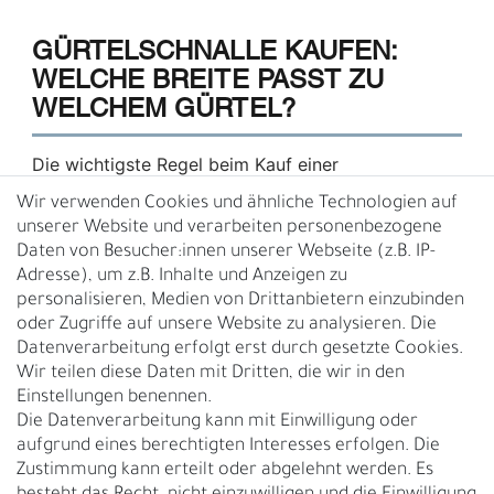
GÜRTELSCHNALLE KAUFEN:
WELCHE BREITE PASST ZU
WELCHEM GÜRTEL?
Die wichtigste Regel beim Kauf einer
Gürtelschnalle:
Die Breite der Schnalle muss zur
Wir verwenden Cookies und ähnliche Technologien auf
Breite des Gürtelriemens passen.
Eine 4-cm-
unserer Website und verarbeiten personenbezogene
Daten von Besucher:innen unserer Webseite (z.B. IP-
Schnalle passt nicht auf einen 3-cm-Gürtel. Hier
Adresse), um z.B. Inhalte und Anzeigen zu
eine Orientierung nach Anlass und Stil:
personalisieren, Medien von Drittanbietern einzubinden
oder Zugriffe auf unsere Website zu analysieren. Die
Datenverarbeitung erfolgt erst durch gesetzte Cookies.
Empfohlener
Für
Breite
Anlass
Wir teilen diese Daten mit Dritten, die wir in den
Schnallentyp
wen
Einstellungen benennen.
Die Datenverarbeitung kann mit Einwilligung oder
Kleid,
aufgrund eines berechtigten Interesses erfolgen. Die
Kleine
2–
Bluse,
Zustimmung kann erteilt oder abgelehnt werden. Es
Dornschnalle,
Damen
2,5 cm
schmale