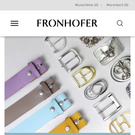
Wunschliste (0)
Warenkorb (
0
)
FILTER
Farbraum
Gürtelschnallenfarbe
Gürtelbreite